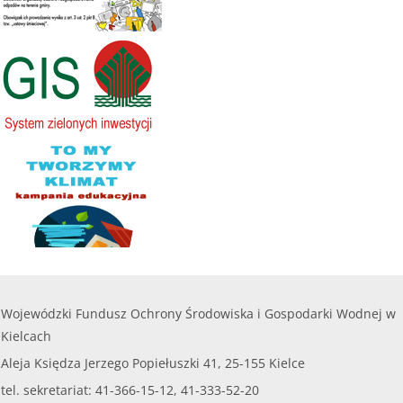
zł
000,00 zł
........
Maksymalna kwota dofinansowania na jedno
przedsięwzięcie objęte wnioskiem nie może
czytaj więcej...
przekroczyć
8 000,00 zł.
......
czytaj więcej...
Wojewódzki Fundusz Ochrony Środowiska i Gospodarki Wodnej w
Kielcach
Aleja Księdza Jerzego Popiełuszki 41, 25-155 Kielce
tel. sekretariat: 41-366-15-12, 41-333-52-20