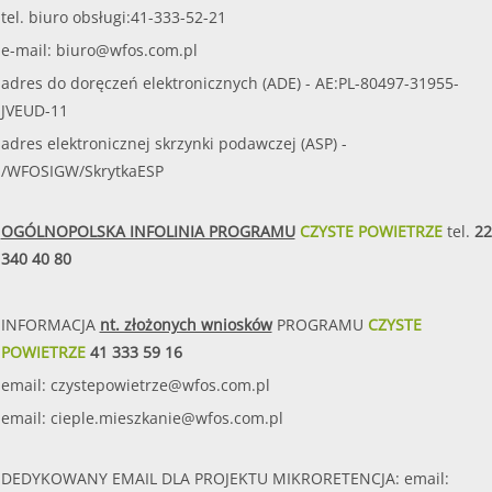
tel. biuro obsługi:41-333-52-21
e-mail:
biuro@wfos.com.pl
adres do doręczeń elektronicznych (ADE) - AE:PL-80497-31955-
JVEUD-11
adres elektronicznej skrzynki podawczej (ASP) -
/WFOSIGW/SkrytkaESP
OGÓLNOPOLSKA INFOLINIA PROGRAMU
CZYSTE POWIETRZE
tel.
22
340 40 80
INFORMACJA
nt. złożonych wniosków
PROGRAMU
CZYSTE
POWIETRZE
41 333 59 16
email:
czystepowietrze@wfos.com.pl
email:
cieple.mieszkanie@wfos.com.pl
DEDYKOWANY EMAIL DLA PROJEKTU MIKRORETENCJA: email: