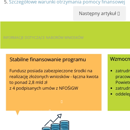
5.
Szczegółowe warunki otrzymania pomocy finansowej
Następny artykuł
INFORMACJE
DOTYCZĄCE NABORÓW WNIOSKÓW
AKTUALNE NABORY
JST
OSOBY FIZYCZNE
PRZEDSIĘBIORCY
PJB