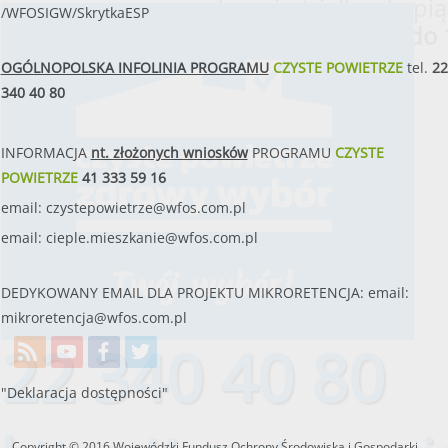
od poniedziałku do pią
/WFOSIGW/SkrytkaESP
w godzinach
od 8:00 do 
OGÓLNOPOLSKA INFOLINIA PROGRAMU
CZYSTE POWIETRZE
tel.
22
340 40 80
INFORMACJA
nt. złożonych wniosków
PROGRAMU
CZYSTE
POWIETRZE
41 333 59 16
email:
czystepowietrze@wfos.com.pl
email:
cieple.mieszkanie@wfos.com.pl
DEDYKOWANY EMAIL DLA PROJEKTU MIKRORETENCJA: email:
mikroretencja@wfos.com.pl
22 340 40 80
"Deklaracja dostępności"
Copyright © 2016 Wojewódzki Fundusz Ochrony Środowiska i Gospodarki