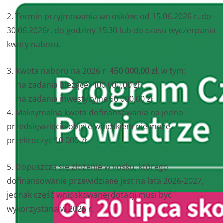
2. Termin przyjmowania wniosków: od 15.06.2026 r. do
30.06.2026r. do godziny 15:30 lub do czasu wyczerpania
kwoty naboru.
3. Kwota naboru na 2026 r.
450 000,00 zł
, w tym:
na zadania bieżące: 400 000,00 zł
na zadania inwestycyjne 50 000,00 zł
4. Maksymalna kwota dofinansowania na jedno
przedsięwzięcie objęte wnioskiem nie może
przekroczyć 10 000 zł.
5. Dopuszcza się złożenie wniosku, którego
dofinansowanie przewidziane jest na lata 2026-2027,
jednak część wnioskowanej dotacji musi być
wykorzystana w 2026 r.