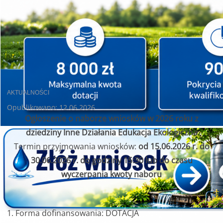
AKTUALNOŚCI
Opublikowano: 12.06.2026
Ogłoszenie o naborze wniosków w 2026 roku z
dziedziny Inne Działania Edukacja Ekologiczna
Termin przyjmowania wniosków:
od 15.06.2026 r. do
30.06.2026 r. do godziny 15:30 lub do czasu
wyczerpania kwoty naboru
1. Forma dofinansowania: DOTACJA