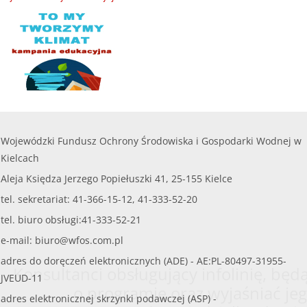
Wojewódzki Fundusz Ochrony Środowiska i Gospodarki Wodnej w
Kielcach
Aleja Księdza Jerzego Popiełuszki 41, 25-155 Kielce
tel. sekretariat: 41-366-15-12, 41-333-52-20
tel. biuro obsługi:41-333-52-21
e-mail:
biuro@wfos.com.pl
adres do doręczeń elektronicznych (ADE) - AE:PL-80497-31955-
Konsultanci obsługujący infolinię, będą
JVEUD-11
o programie oraz wyjaśniać jeg
adres elektronicznej skrzynki podawczej (ASP) -