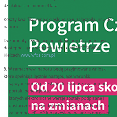
działalność minimum 3 lata.
Koszty kwalifikowane określone są w załączniku nr 2 do
naboru.
Dokumenty regulujące udzielanie pomocy finansowej
dostępne są na stronie internetowej WFOŚiGW w
Kielcach
www.wfos.com.pl
8. W ramach ww. naboru będą przyjmowane wnioski,
które spełniają łącznie następujące warunki:
są wypełnione i przesłane do Funduszu za pomocą
portalu beneficjenta,
których elektroniczne wersje zostały podpisane i
dostarczone do siedziby Wojewódzkiego Funduszu
za pomocą ePUAP lub przesłane na adres doręczeń