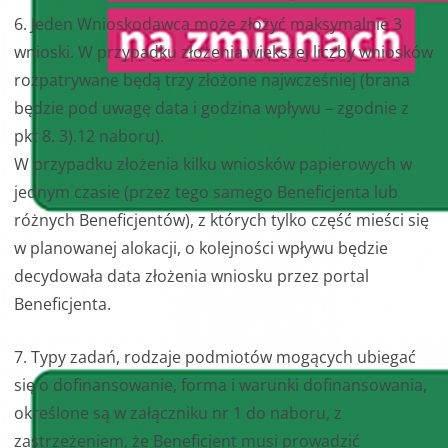
6. Jeden Wnioskodawca może złożyć maksymalnie 3
wnioski. W przypadku złożenia większej liczby wniosków
rozpatrywane będą trzy złożone najwcześniej (brana
będzie pod uwagę data i godzina wpływu – zgodnie z
pkt 8. 3).12 naboru).
W przypadku złożenia kilku wniosków papierowych w
jednym czasie (przez tego samego Beneficjenta lub
różnych Beneficjentów), z których tylko część mieści się
w planowanej alokacji, o kolejności wpływu będzie
decydowała data złożenia wniosku przez portal
Beneficjenta.
7. Typy zadań, rodzaje podmiotów mogących ubiegać
się o dofinansowanie, forma i warunki dofinansowania,
określone są w załączniku nr 1 do naboru, z
zastrzeżeniem, że Beneficjent musi prowadzić