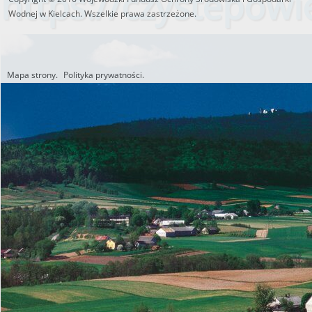
https://czystepowie
Wodnej w Kielcach. Wszelkie prawa zastrzeżone.
Mapa strony.
Polityka prywatności.
Utworzono przez W.S.ds.IT
M & P