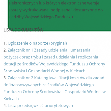
elektronicznych lub których elektroniczne wersje
zostały wydrukowane, podpisane i dostarczone do
siedziby Wojewódzkiego Funduszu.
LISTA DOKUMENTÓW:
1.
Ogłoszenie o naborze (oryginał)
2.
Załącznik nr 1 Zasady udzielania i umarzania
pożyczek oraz trybu i zasad udzielania i rozliczania
dotacji ze środków Wojewódzkiego Funduszu Ochrony
Środowiska i Gospodarki Wodnej w Kielcach
3.
Załącznik nr 2 Katalog kwalifikacji kosztów dla zadań
dofinansowywanych ze środków Wojewódzkiego
Funduszu Ochrony Środowiska i Gospodarki Wodnej w
Kielcach
4.
Lista przedsięwzięć priorytetowych