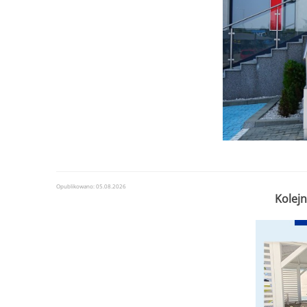
Kwota naboru na 2025r. na zadania bieżące:
112 000,00 zł
Maksymalna kwota dofinansowania na jedno przedsięwzięcie obję
......
Opublikowano: 05.08.2026
Kolejn