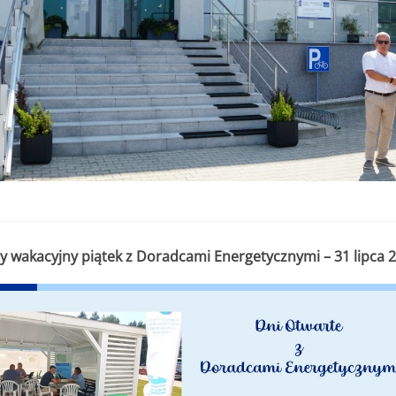
te wnioskiem nie może przekroczyć
8 000,00 zł.
y wakacyjny piątek z Doradcami Energetycznymi – 31 lipca 2