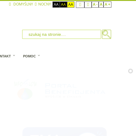
DOMYŚLNY
NOCNY
AA
AA
AA
A -
A
A +
NTAKT
POMOC