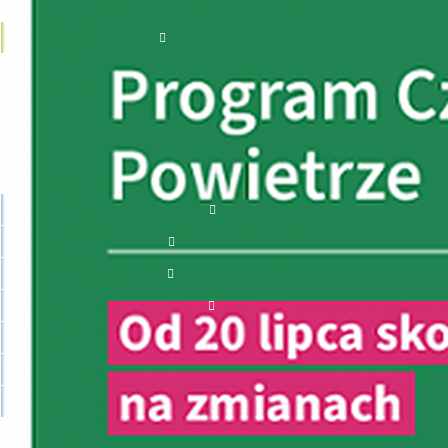
AKTUALNE NABORY
JST
OSOBY FIZYCZNE
PRZEDSIĘBIORCY
PJB
INNE PODMIOTY
ZAKOŃCZONE NABORY
ZAWIESZONE NABORY