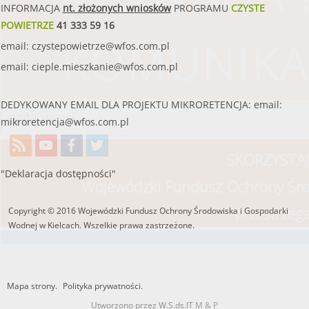
INFORMACJA
nt. złożonych wniosków
PROGRAMU
CZYSTE
POWIETRZE
41 333 59 16
KOMUNIKA
email:
czystepowietrze@wfos.com.pl
email:
cieple.mieszkanie@wfos.com.pl
DEDYKOWANY EMAIL DLA PROJEKTU MIKRORETENCJA: email:
czytaj więcej
mikroretencja@wfos.com.pl
SKORZYSTAJ
"Deklaracja dostępności"
Wojewódzki Fundusz Ochrony Śro
przestrzeg
Copyright © 2016 Wojewódzki Fundusz Ochrony Środowiska i Gospodarki
Wodnej w Kielcach. Wszelkie prawa zastrzeżone.
Mapa strony.
Polityka prywatności.
Utworzono przez W.S.ds.IT
M & P