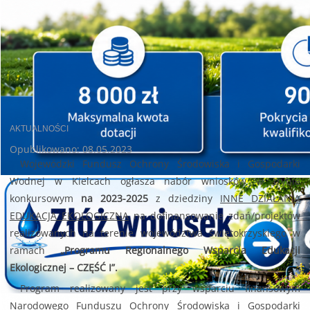
AKTUALNOŚCI
Opublikowano: 08.05.2023
Wojewódzki Fundusz Ochrony Środowiska i Gospodarki
Wodnej w Kielcach ogłasza nabór wniosków w trybie
konkursowym
na 2023-2025
z dziedziny
INNE DZIAŁANIA
EDUKACJA EKOLOGICZNA
na dofinansowanie zdań/projektów
realizowanych na terenie
województwa świętokrzyskiego w
ramach
„Programu Regionalnego Wsparcia Edukacji
Ekologicznej – CZĘŚĆ I”.
Program realizowany jest przy wsparciu finansowym
Narodowego Funduszu Ochrony Środowiska i Gospodarki