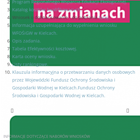
Program Regionalnego Wsparcia Edukacji Ekologicznej.
Katalog kosztów kwalifikowanych.
Wniosek o dofinansowanie - do pobrania
tutaj.
Informacja uzupełniająca do wypełnienia wniosku
WFOŚiGW w Kielcach.
Opis zadania.
Tabela Efektywności kosztowej.
Karta oceny wniosku.
Listy rankingowe.
Klauzula informacyjna o przetwarzaniu danych osobowych
przez Wojewódzki Fundusz Ochrony Środowiska i
Gospodarki Wodnej w Kielcach.Fundusz Ochrony
Środowiska i Gospodarki Wodnej w Kielcach.
Poprzedni artykuł
Następny artykuł
INFORMACJE
DOTYCZĄCE NABORÓW WNIOSKÓW