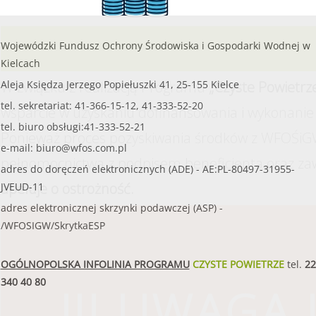
Wojewódzki Fundusz Ochrony Środowiska i Gospodarki Wodnej w
Kielcach
W związku z realizacją Programu
„Czyste Powietrz
Aleja Księdza Jerzego Popiełuszki 41, 25-155 Kielce
tel. sekretariat: 41-366-15-12, 41-333-52-20
wsparcie w uzyskaniu dofinansowania i wykonanie 
tel. biuro obsługi:41-333-52-21
Ponieważ proces pozyskiwania środków z WFOŚiGW
e-mail:
biuro@wfos.com.pl
pełnomocnictwa z podpisem beneficjenta oraz za
adres do doręczeń elektronicznych (ADE) - AE:PL-80497-31955-
apeluje o ostrożność.
JVEUD-11
adres elektronicznej skrzynki podawczej (ASP) -
/WFOSIGW/SkrytkaESP
OGÓLNOPOLSKA INFOLINIA PROGRAMU
CZYSTE POWIETRZE
tel.
22
340 40 80
!!! UWAGA !