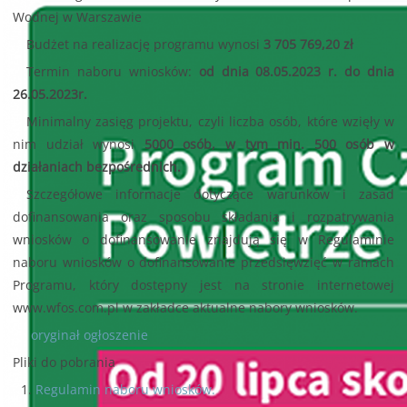
Wodnej w Warszawie
Budżet na realizację programu wynosi
3 705 769,20 zł
Termin naboru wniosków:
od dnia 08.05.2023 r. do dnia
26.05.2023r.
Minimalny zasięg projektu, czyli liczba osób, które wzięły w
nim udział wynosi
5000 osób, w tym min. 500 osób w
działaniach bezpośrednich.
Szczegółowe informacje dotyczące warunków i zasad
dofinansowania oraz sposobu składania i rozpatrywania
wniosków o dofinansowanie znajdują się w Regulaminie
naboru wniosków o dofinansowanie przedsięwzięć w ramach
Programu, który dostępny jest na stronie internetowej
www.wfos.com.pl w zakładce aktualne nabory wniosków.
oryginał ogłoszenie
Pliki do pobrania
Regulamin naboru wniosków.