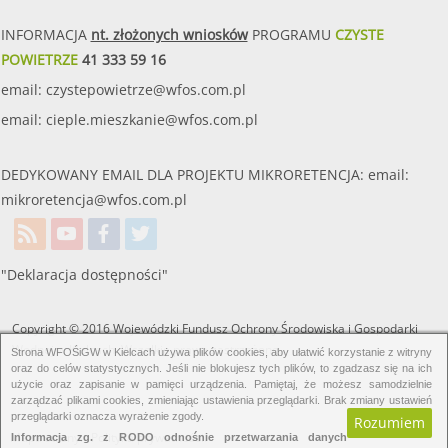
INFORMACJA
nt. złożonych wniosków
PROGRAMU
CZYSTE
POWIETRZE
41 333 59 16
email:
czystepowietrze@wfos.com.pl
email:
cieple.mieszkanie@wfos.com.pl
DEDYKOWANY EMAIL DLA PROJEKTU MIKRORETENCJA: email:
mikroretencja@wfos.com.pl
"Deklaracja dostępności"
Copyright © 2016 Wojewódzki Fundusz Ochrony Środowiska i Gospodarki
Wodnej w Kielcach. Wszelkie prawa zastrzeżone.
Strona WFOŚiGW w Kielcach używa plików cookies, aby ułatwić korzystanie z witryny
oraz do celów statystycznych. Jeśli nie blokujesz tych plików, to zgadzasz się na ich
użycie oraz zapisanie w pamięci urządzenia. Pamiętaj, że możesz samodzielnie
zarządzać plikami cookies, zmieniając ustawienia przeglądarki. Brak zmiany ustawień
przeglądarki oznacza wyrażenie zgody.
Rozumiem
Mapa strony.
Polityka prywatności.
Informacja zg. z RODO odnośnie przetwarzania danych