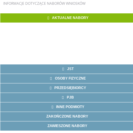
INFORMACJE
DOTYCZĄCE NABORÓW WNIOSKÓW
AKTUALNE NABORY
JST
OSOBY FIZYCZNE
PRZEDSIĘBIORCY
PJB
INNE PODMIOTY
ZAKOŃCZONE NABORY
ZAWIESZONE NABORY