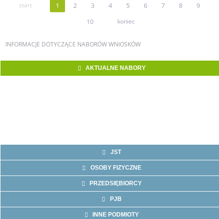
start
1
2
3
4
5
6
7
8
9
10
koniec
INFORMACJE
DOTYCZĄCE NABORÓW WNIOSKÓW
AKTUALNE NABORY
JST
OSOBY FIZYCZNE
PRZEDSIĘBIORCY
PJB
INNE PODMIOTY