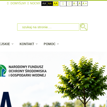
DOMYŚLNY
NOCNY
AA
AA
AA
A -
A
A +
EJSKIE
KONTAKT
POMOC