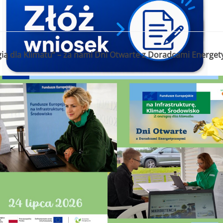
gią dla Klimatu” – za nami Dni Otwarte z Doradcami Energe