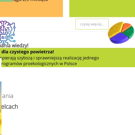
czytaj więcej...
ania wiedzy!
dania
elcach