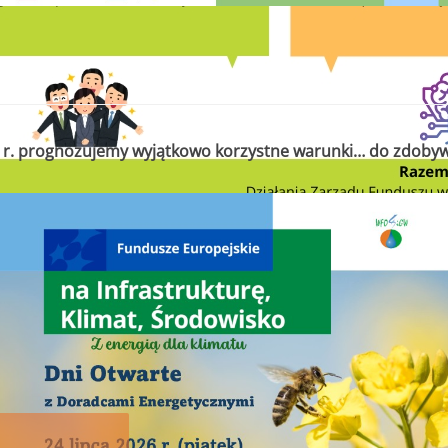
6 r. prognozujemy wyjątkowo korzystne warunki… do zdobyw
e”
pojawia się coraz więcej osób/firm, które oferują
projektów modernizacji w imieniu beneficjentów.
 w Kielcach przez ww. osoby/firmy wymaga posia
warcia odpowiedniej umowy,
Zarząd WFOŚiGW w Ki