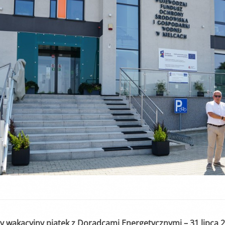
od dnia 14.0
h w 2025 roku wpisujących się w priorytet dziedzinowy nabór wnioskó
m”) – zakres zmian został opisany w punkcie „Wprowadzone zmiany 
wane jedynie wnioski wypełnione i przesłane do Funduszu za pom
CJI EKOSYSTEMÓW
17.06.2025 do
B.V.2.2
. do 11.07.2025r. do godziny 15:30 lub do czasu wyczerpania kwoty
r. do 11.07.2025r. do godziny 15:30
 000,00 zł
2 000,00 zł
edsięwzięcie objęte wnioskiem nie może przekroczyć
8 000,00 zł.
y wakacyjny piątek z Doradcami Energetycznymi – 31 lipca 2