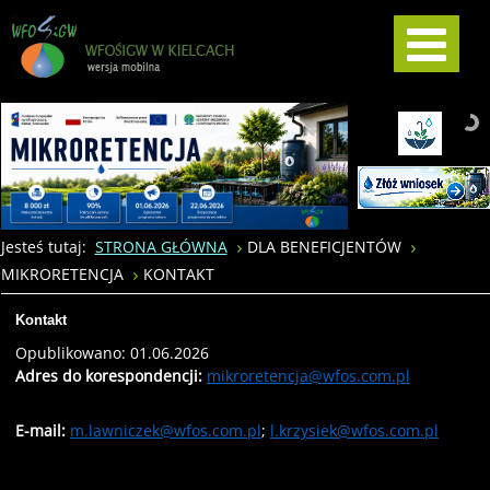
Jesteś tutaj:
STRONA GŁÓWNA
DLA BENEFICJENTÓW
MIKRORETENCJA
KONTAKT
Kontakt
Opublikowano: 01.06.2026
Adres do korespondencji:
mikroretencja@wfos.com.pl
E-mail:
m.lawniczek@wfos.com.pl
;
l.krzysiek@wfos.com.pl