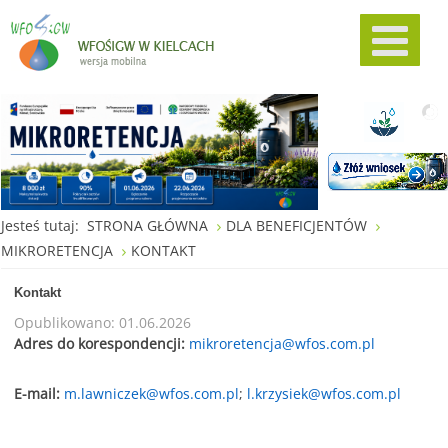
Jesteś tutaj:
STRONA GŁÓWNA
DLA BENEFICJENTÓW
MIKRORETENCJA
KONTAKT
Kontakt
Opublikowano: 01.06.2026
Adres do korespondencji:
mikroretencja@wfos.com.pl
E-mail:
m.lawniczek@wfos.com.pl
;
l.krzysiek@wfos.com.pl