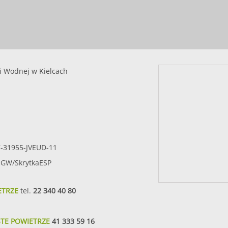
i Wodnej w Kielcach
7-31955-JVEUD-11
SIGW/SkrytkaESP
ETRZE
tel.
22 340 40 80
STE POWIETRZE
41 333 59 16