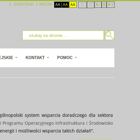
DOMYŚLNY
NOCNY
AA
AA
AA
A -
A
A +
EJSKIE
KONTAKT
POMOC
gólnopolski system wsparcia doradczego dla sektora
3 Programu Operacyjnego Infrastruktura i Środowisko
nergii i możliwości wsparcia takich działań”.