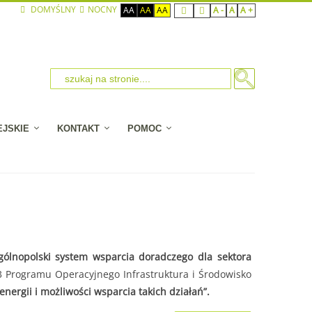
DOMYŚLNY
NOCNY
AA
AA
AA
A -
A
A +
EJSKIE
KONTAKT
POMOC
gólnopolski system wsparcia doradczego dla sektora
3 Programu Operacyjnego Infrastruktura i Środowisko
nergii i możliwości wsparcia takich działań”.