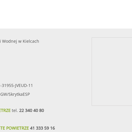
i Wodnej w Kielcach
7-31955-JVEUD-11
SIGW/SkrytkaESP
ETRZE
tel.
22 340 40 80
STE POWIETRZE
41 333 59 16