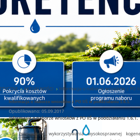
ETYCZNE
AKTUALNOŚCI
Informacja o naborze wniosków z PO Ii
Informacja o naborze wniosków z PO IiŚ w poddziałaniu 1.6.1.
Opublikowano: 05.09.2017
Informacja o naborze wniosków z PO IiŚ w poddziałaniu 1.6.1.
1.6 Promowanie wykorzystywania wysokosprawnej kogener