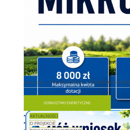
Jesteś tutaj:
STRONA GŁÓWNA
DORADZTWO ENERG
DORADZTWO
ENERETYCZNE
AKTUALNOŚCI
O PROJEKCIE