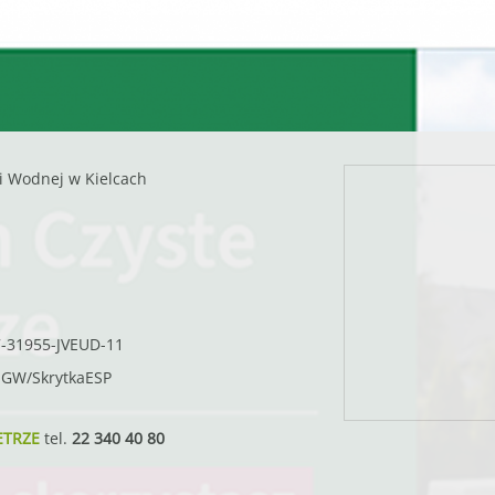
i Wodnej w Kielcach
7-31955-JVEUD-11
SIGW/SkrytkaESP
ETRZE
tel.
22 340 40 80