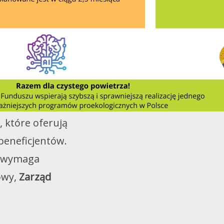
, które oferują
beneficjentów.
y wymaga
owy,
Zarząd