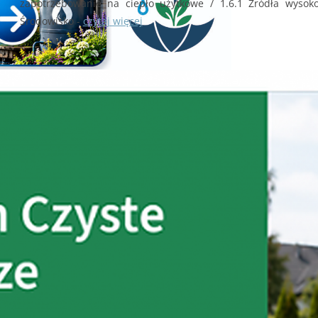
zapotrzebowanie na ciepło użytkowe / 1.6.1 Źródła wysoko
Środowisko -
czytaj więcej