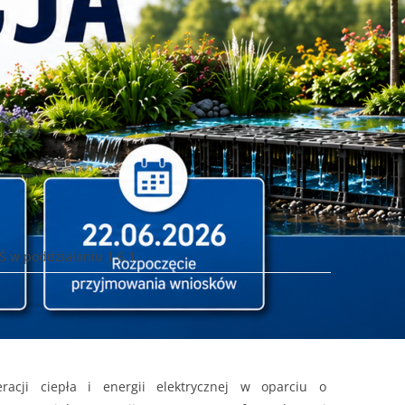
Ś w poddziałaniu 1.6.1.
acji ciepła i energii elektrycznej w oparciu o