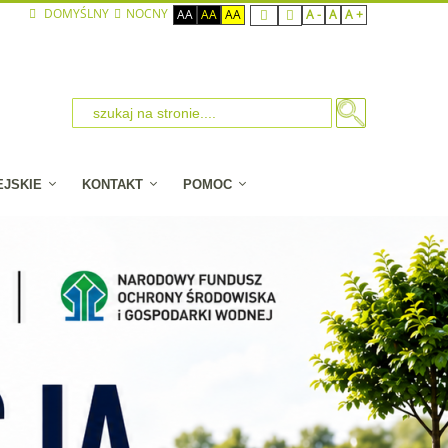
DOMYŚLNY
NOCNY
AA
AA
AA
A -
A
A +
EJSKIE
KONTAKT
POMOC