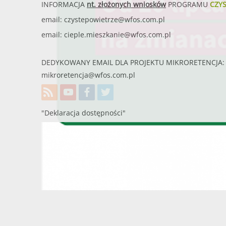
INFORMACJA
nt. złożonych wniosków
PROGRAMU
CZY
email:
czystepowietrze@wfos.com.pl
email:
cieple.mieszkanie@wfos.com.pl
DEDYKOWANY EMAIL DLA PROJEKTU MIKRORETENCJA: 
mikroretencja@wfos.com.pl
"Deklaracja dostępności"