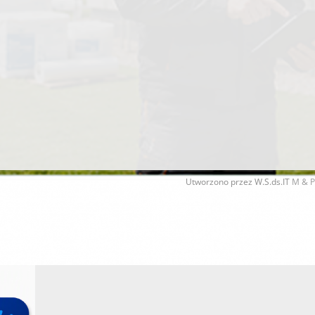
Utworzono przez W.S.ds.IT
M & P