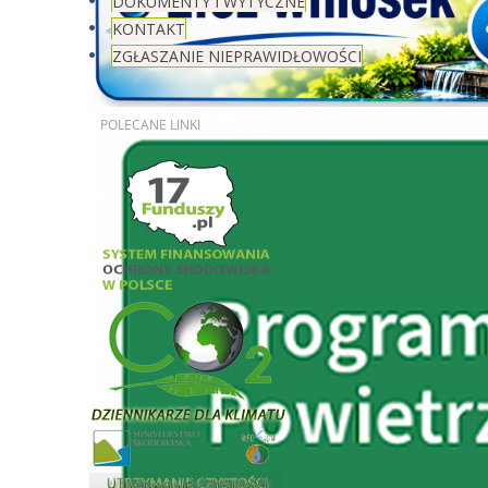
DOKUMENTY I WYTYCZNE
KONTAKT
ZGŁASZANIE NIEPRAWIDŁOWOŚCI
POLECANE
LINKI