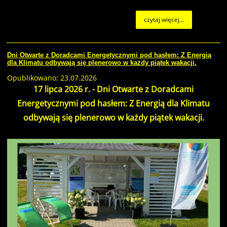
czytaj więcej...
Dni Otwarte z Doradcami Energetycznymi pod hasłem: Z Energią
dla Klimatu odbywają się plenerowo w każdy piątek wakacji.
Opublikowano: 23.07.2026
17 lipca 2026 r. - Dni Otwarte z Doradcami
Energetycznymi pod hasłem: Z Energią dla Klimatu
odbywają się plenerowo w każdy piątek wakacji.