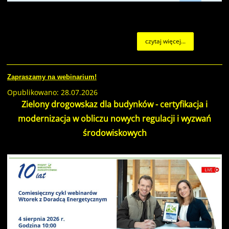
czytaj więcej...
Zapraszamy na webinarium!
Opublikowano: 28.07.2026
Zielony drogowskaz dla budynków - certyfikacja i
modernizacja w obliczu nowych regulacji i wyzwań
środowiskowych