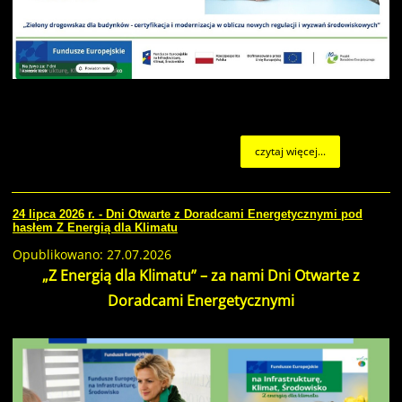
czytaj więcej...
24 lipca 2026 r. - Dni Otwarte z Doradcami Energetycznymi pod
hasłem Z Energią dla Klimatu
Opublikowano: 27.07.2026
„Z Energią dla Klimatu” – za nami Dni Otwarte z
Doradcami Energetycznymi