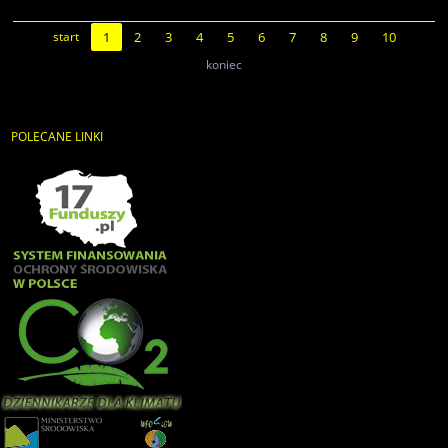
start
1
2
3
4
5
6
7
8
9
10
koniec
POLECANE
LINKI