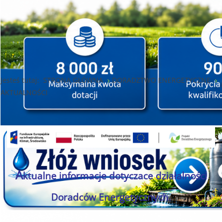
Jesteś tutaj:
STRONA GŁÓWNA
DORADZTWO ENERGETYCZNE
AKTUALNOŚCI
A
ktualne informacje dotyczace działalności
Doradców Energetycznych.