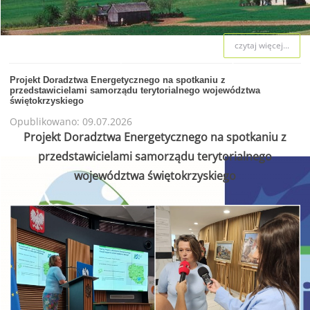
czytaj więcej...
W WOJEWÓDZTWIE ŚWIĘTO
Projekt Doradztwa Energetycznego na spotkaniu z
przedstawicielami samorządu terytorialnego województwa
świętokrzyskiego
WSPIERAMY OCHR
Opublikowano: 09.07.2026
Projekt Doradztwa Energetycznego na spotkaniu z
przedstawicielami samorządu terytorialnego
województwa świętokrzyskiego