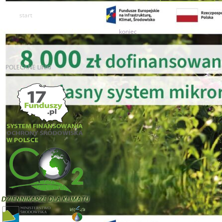
start
1
2
3
4
5
6
7
8
9
10
koniec
POLECANE
LINKI