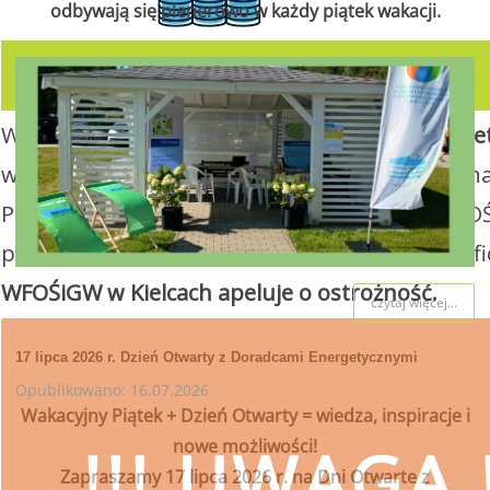
odbywają się plenerowo w każdy piątek wakacji.
W związku z realizacją Programu
„Czyste Powie
wsparcie w uzyskaniu dofinansowania i wykona
Ponieważ proces pozyskiwania środków z WFOŚ
posiadania pełnomocnictwa z podpisem benefi
WFOŚiGW w Kielcach apeluje o ostrożność.
czytaj więcej...
17 lipca 2026 r. Dzień Otwarty z Doradcami Energetycznymi
Opublikowano: 16.07.2026
Wakacyjny Piątek + Dzień Otwarty = wiedza, inspiracje i
nowe możliwości!
!!! UWAGA !
Zapraszamy 17 lipca 2026 r. na Dni Otwarte z