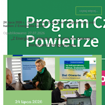
czytaj więcej...
24 lipca 2026 r. - Dni Otwarte z Doradcami Energetycznymi pod
hasłem Z Energią dla Klimatu
Opublikowano: 27.07.2026
„Z Energią dla Klimatu” – za nami Dni Otwarte z
Doradcami Energetycznymi