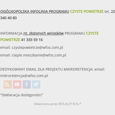
OGÓLNOPOLSKA INFOLINIA PROGRAMU
CZYSTE POWIETRZE
tel.
22
340 40 80
INFORMACJA
nt. złożonych wniosków
PROGRAMU
CZYSTE
POWIETRZE
41 333 59 16
email:
czystepowietrze@wfos.com.pl
email:
cieple.mieszkanie@wfos.com.pl
DEDYKOWANY EMAIL DLA PROJEKTU MIKRORETENCJA: email:
mikroretencja@wfos.com.pl
"Deklaracja dostępności"
Utworzono przez W.S.ds.IT
M & P