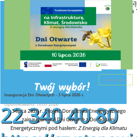
od poniedziałku do pią
w godzinach
od 8:00 do 
czytaj więcej...
Inauguracja Dni Otwartych - 3 lipca 2026 r.
Opublikowano: 10.07.2026
22 340 40 80
3 lipca 2026 r. Projekt Doradztwa Energetycznego
zainaugurował Dni Otwarte z Doradcami
Energetycznymi pod hasłem:
Z Energią dla Klimatu