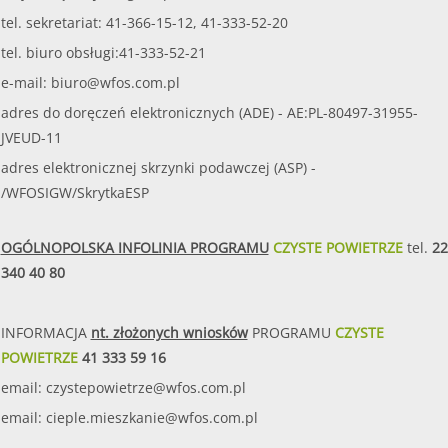
tel. sekretariat: 41-366-15-12, 41-333-52-20
tel. biuro obsługi:41-333-52-21
e-mail:
biuro@wfos.com.pl
adres do doręczeń elektronicznych (ADE) - AE:PL-80497-31955-
JVEUD-11
adres elektronicznej skrzynki podawczej (ASP) -
/WFOSIGW/SkrytkaESP
OGÓLNOPOLSKA INFOLINIA PROGRAMU
CZYSTE POWIETRZE
tel.
22
340 40 80
INFORMACJA
nt. złożonych wniosków
PROGRAMU
CZYSTE
POWIETRZE
41 333 59 16
email:
czystepowietrze@wfos.com.pl
email:
cieple.mieszkanie@wfos.com.pl