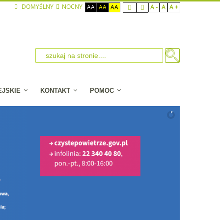
DOMYŚLNY
NOCNY
AA
AA
AA
A -
A
A +
EJSKIE
KONTAKT
POMOC