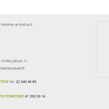
i Wodnej w Kielcach
7-31955-JVEUD-11
SIGW/SkrytkaESP
ETRZE
tel.
22 340 40 80
STE POWIETRZE
41 333 59 16