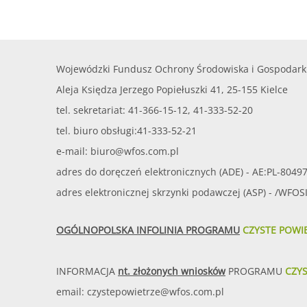
Wojewódzki Fundusz Ochrony Środowiska i Gospodark
Aleja Księdza Jerzego Popiełuszki 41, 25-155 Kielce
tel. sekretariat: 41-366-15-12, 41-333-52-20
tel. biuro obsługi:41-333-52-21
e-mail:
biuro@wfos.com.pl
adres do doręczeń elektronicznych (ADE) - AE:PL-8049
adres elektronicznej skrzynki podawczej (ASP) - /WFO
OGÓLNOPOLSKA INFOLINIA PROGRAMU
CZYSTE POWI
INFORMACJA
nt. złożonych wniosków
PROGRAMU
CZY
email:
czystepowietrze@wfos.com.pl