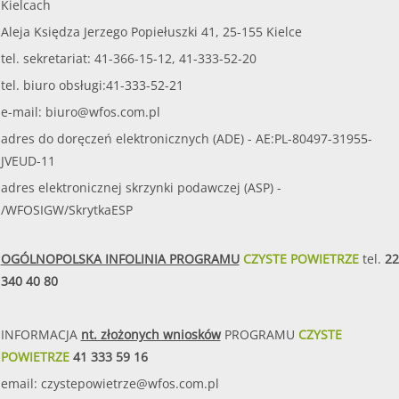
Kielcach
Aleja Księdza Jerzego Popiełuszki 41, 25-155 Kielce
tel. sekretariat: 41-366-15-12, 41-333-52-20
tel. biuro obsługi:41-333-52-21
e-mail:
biuro@wfos.com.pl
adres do doręczeń elektronicznych (ADE) - AE:PL-80497-31955-
JVEUD-11
adres elektronicznej skrzynki podawczej (ASP) -
/WFOSIGW/SkrytkaESP
OGÓLNOPOLSKA INFOLINIA PROGRAMU
CZYSTE POWIETRZE
tel.
22
340 40 80
INFORMACJA
nt. złożonych wniosków
PROGRAMU
CZYSTE
POWIETRZE
41 333 59 16
email:
czystepowietrze@wfos.com.pl