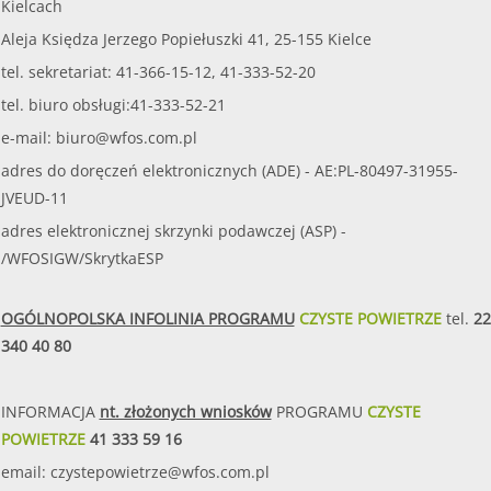
Kielcach
Aleja Księdza Jerzego Popiełuszki 41, 25-155 Kielce
tel. sekretariat: 41-366-15-12, 41-333-52-20
tel. biuro obsługi:41-333-52-21
e-mail:
biuro@wfos.com.pl
adres do doręczeń elektronicznych (ADE) - AE:PL-80497-31955-
JVEUD-11
adres elektronicznej skrzynki podawczej (ASP) -
/WFOSIGW/SkrytkaESP
OGÓLNOPOLSKA INFOLINIA PROGRAMU
CZYSTE POWIETRZE
tel.
22
340 40 80
INFORMACJA
nt. złożonych wniosków
PROGRAMU
CZYSTE
POWIETRZE
41 333 59 16
email:
czystepowietrze@wfos.com.pl