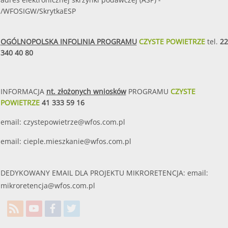
/WFOSIGW/SkrytkaESP
OGÓLNOPOLSKA INFOLINIA PROGRAMU
CZYSTE POWIETRZE
tel.
22
340 40 80
INFORMACJA
nt. złożonych wniosków
PROGRAMU
CZYSTE
POWIETRZE
41 333 59 16
email:
czystepowietrze@wfos.com.pl
email:
cieple.mieszkanie@wfos.com.pl
DEDYKOWANY EMAIL DLA PROJEKTU MIKRORETENCJA: email:
mikroretencja@wfos.com.pl