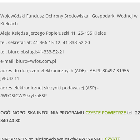
Wojewódzki Fundusz Ochrony Środowiska i Gospodarki Wodnej w
Kielcach
Aleja Księdza Jerzego Popiełuszki 41, 25-155 Kielce
tel. sekretariat: 41-366-15-12, 41-333-52-20
tel. biuro obsługi:41-333-52-21
e-mail:
biuro@wfos.com.pl
adres do doręczeń elektronicznych (ADE) - AE:PL-80497-31955-
JVEUD-11
adres elektronicznej skrzynki podawczej (ASP) -
/WFOSIGW/SkrytkaESP
OGÓLNOPOLSKA INFOLINIA PROGRAMU
CZYSTE POWIETRZE
tel.
22
340 40 80
INFORMACJA
nt. złożonych wniosków
PROGRAMU
CZYSTE