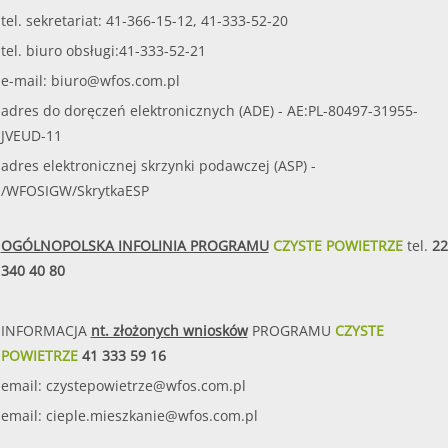
tel. sekretariat: 41-366-15-12, 41-333-52-20
tel. biuro obsługi:41-333-52-21
e-mail:
biuro@wfos.com.pl
adres do doręczeń elektronicznych (ADE) - AE:PL-80497-31955-
JVEUD-11
adres elektronicznej skrzynki podawczej (ASP) -
/WFOSIGW/SkrytkaESP
OGÓLNOPOLSKA INFOLINIA PROGRAMU
CZYSTE POWIETRZE
tel.
22
340 40 80
INFORMACJA
nt. złożonych wniosków
PROGRAMU
CZYSTE
POWIETRZE
41 333 59 16
email:
czystepowietrze@wfos.com.pl
email:
cieple.mieszkanie@wfos.com.pl