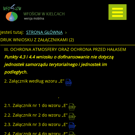
Jesteś tutaj:
STRONA GŁÓWNA
DRUK WNIOSKU Z ZAŁĄCZNIKAMI (2)
III. OCHRONA ATMOSFERY ORAZ OCHRONA PRZED HAŁASEM
Punkty 4.3 i 4.4 wniosku o dofinansowanie nie dotyczą
jednostek samorządu terytorialnego i jednostek im
podległych.
2. Załącznik według wzoru „E”
– pomoc publiczna (należy wypełnić właściwy załącznik
zgodnie z danymi wzoru E)
,
2.1. Załącznik nr 1 do wzoru „E”
,
2.2. Załącznik nr 2 do wzoru „E”
,
2.3. Załącznik nr 3 do wzoru „E”
,
2.4. Załącznik nr 4 do wzoru „E”
,