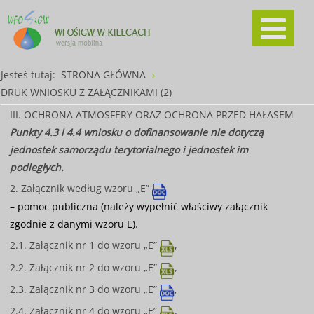
Jesteś tutaj:
STRONA GŁÓWNA
DRUK WNIOSKU Z ZAŁĄCZNIKAMI (2)
III. OCHRONA ATMOSFERY ORAZ OCHRONA PRZED HAŁASEM
Punkty 4.3 i 4.4 wniosku o dofinansowanie nie dotyczą
jednostek samorządu terytorialnego i jednostek im
podległych.
2. Załącznik według wzoru „E”
– pomoc publiczna (należy wypełnić właściwy załącznik
zgodnie z danymi wzoru E)
,
2.1. Załącznik nr 1 do wzoru „E”
,
2.2. Załącznik nr 2 do wzoru „E”
,
2.3. Załącznik nr 3 do wzoru „E”
,
2.4. Załącznik nr 4 do wzoru „E”
,