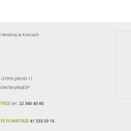
i Wodnej w Kielcach
7-31955-JVEUD-11
SIGW/SkrytkaESP
ETRZE
tel.
22 340 40 80
STE POWIETRZE
41 333 59 16