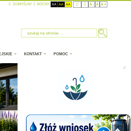
DOMYŚLNY
NOCNY
AA
AA
AA
A -
A
A +
EJSKIE
KONTAKT
POMOC