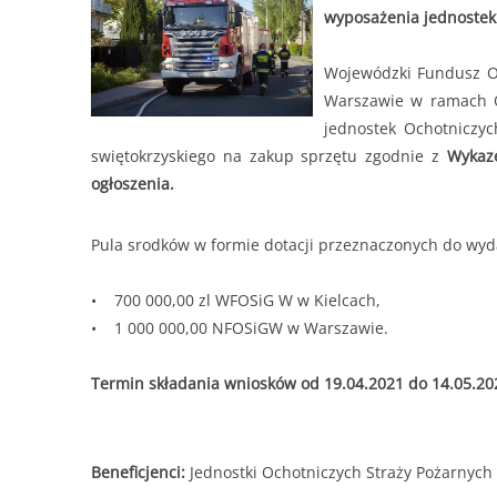
od 30.06.2025 r
Forma dofinansowania:
DOTACJA
wyposażenia jednostek
Termin przyjmowania wniosków:
od 30.06.2025 
200
lub do czasu wyczerpania kwoty naboru.
........
Wojewódzki Fundusz O
Warszawie w ramach O
Kwota naboru na 2025r. na zadania bieżące:
11
jednostek Ochotnicz
Maksymalna kwota dofinansowania na jedno prz
swiętokrzyskiego na zakup sprzętu zgodnie z
Wykaze
......
ogłoszenia.
Pula srodków w formie dotacji przeznaczonych do wyd
• 700 000,00 zl WFOSiG W w Kielcach,
• 1 000 000,00 NFOSiGW w Warszawie.
Termin składania wniosków od 19.04.2021 do 14.05.20
Beneficjenci:
Jednostki Ochotniczych Straży Pożarnych 