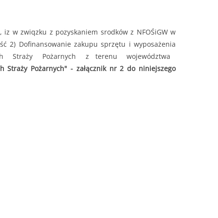
 naboru.
, iz w zwiqzku z pozyskaniem srodków z NFOŚiGW w
ść 2) Dofinansowanie zakupu sprzętu i wyposażenia
czytaj więcej...
niczych Straży Pożarnych z terenu województwa
 Straży Pożarnych" - załącznik nr 2 do niniejszego
czytaj więcej...