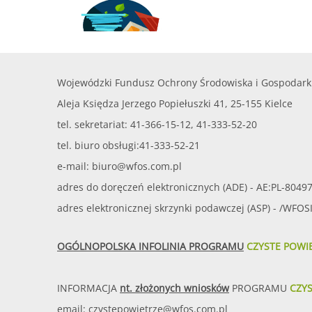
Wojewódzki Fundusz Ochrony Środowiska i Gospodark
Aleja Księdza Jerzego Popiełuszki 41, 25-155 Kielce
tel. sekretariat: 41-366-15-12, 41-333-52-20
tel. biuro obsługi:41-333-52-21
e-mail:
biuro@wfos.com.pl
adres do doręczeń elektronicznych (ADE) - AE:PL-8049
adres elektronicznej skrzynki podawczej (ASP) - /WFO
OGÓLNOPOLSKA INFOLINIA PROGRAMU
CZYSTE POWI
INFORMACJA
nt. złożonych wniosków
PROGRAMU
CZY
email:
czystepowietrze@wfos.com.pl