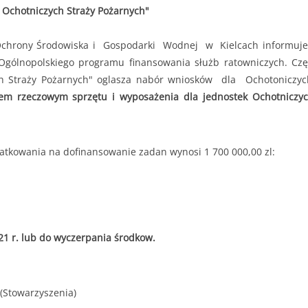
. do 11.07.2025r. do godziny 15:30 lub do czasu wyczerpania kwoty
 Ochotniczych Straży Pożarnych"
r. do 11.07.2025r. do godziny 15:30
 000,00 zł
chrony Środowiska i Gospodarki Wodnej w Kielcach informuje
gólnopolskiego programu finansowania służb ratowniczych. Czę
2 000,00 zł
ych Straży Pożarnych" oglasza nabór wniosków dla Ochoto
edsięwzięcie objęte wnioskiem nie może przekroczyć
8 000,00 zł.
m rzeczowym sprzętu i wyposażenia dla jednostek Ochotniczych
atkowania na dofinansowanie zadan wynosi 1 700 000,00 zl:
21 r. lub do wyczerpania środkow.
(Stowarzyszenia)