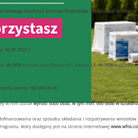
od dnia 14.0
h w 2025 roku wpisujących się w priorytet dziedzinowy nabór wnioskó
m”) – zakres zmian został opisany w punkcie „Wprowadzone zmiany 
 Narodowego Funduszu Ochrony Środowiska i Gospodarki Wodnej w
wane jedynie wnioski wypełnione i przesłane do Funduszu za pom
CJI EKOSYSTEMÓW
17.06.2025 do
B.V.2.2
. do 11.07.2025r. do godziny 15:30 lub do czasu wyczerpania kwoty
ia 30.09.2022 r.
r. do 11.07.2025r. do godziny 15:30
 000,00 zł
ści
do 90%
kosztów kwalifikowanych zdania lub
do 95%
w przypadku
2 000,00 zł
edsięwzięcie objęte wnioskiem nie może przekroczyć
8 000,00 zł.
cjenta wynosi 150 000,00 zł;
ięły w nim udział
wynosi 5000 osób, w tym min. 500 osób w działan
dofinansowania oraz sposobu składania i rozpatrywania wniosków
ogramu, który dostępny jest na stronie internetowej
www.wfos.co