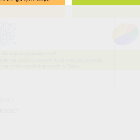
dania
elcach