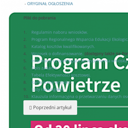
-
ORYGINAŁ OGŁOSZENIA
Pliki do pobrania
1.
Regulamin naboru wniosków.
2.
Program Regionalnego Wsparcia Edukacji Ekologic
3.
Katalog kosztów kwalifikowanych.
4.
Wniosek o dofinansowanie.
(dostępny także na Por
5.
Informacja uzupełniająca do wypełnienia wniosk
6.
Opis zadania.
7.
Tabela Efektywności kosztowej.
8.
Karta oceny wniosku.
9.
Listy rankingowe.
10.
Klauzula informacyjna o przetwarzaniu danych o
Poprzedni artykuł