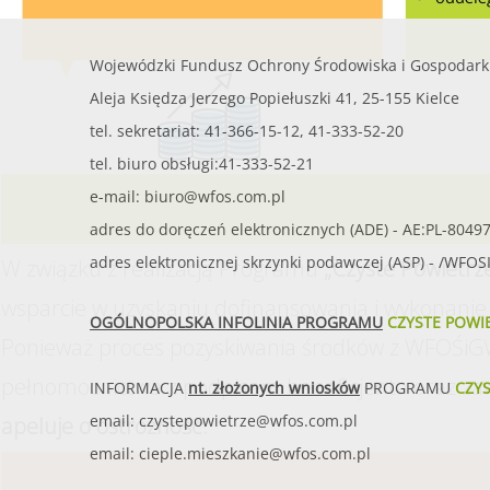
Wojewódzki Fundusz Ochrony Środowiska i Gospodark
Aleja Księdza Jerzego Popiełuszki 41, 25-155 Kielce
tel. sekretariat: 41-366-15-12, 41-333-52-20
tel. biuro obsługi:41-333-52-21
e-mail:
biuro@wfos.com.pl
adres do doręczeń elektronicznych (ADE) - AE:PL-8049
adres elektronicznej skrzynki podawczej (ASP) - /WFO
W związku z realizacją Programu
„Czyste Powietrz
wsparcie w uzyskaniu dofinansowania i wykonanie 
OGÓLNOPOLSKA INFOLINIA PROGRAMU
CZYSTE POWI
Ponieważ proces pozyskiwania środków z WFOŚiGW
pełnomocnictwa z podpisem beneficjenta oraz za
INFORMACJA
nt. złożonych wniosków
PROGRAMU
CZY
email:
czystepowietrze@wfos.com.pl
apeluje o ostrożność.
email:
cieple.mieszkanie@wfos.com.pl