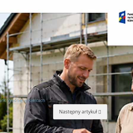
rki Wodnej w Kielcach
Następny artykuł