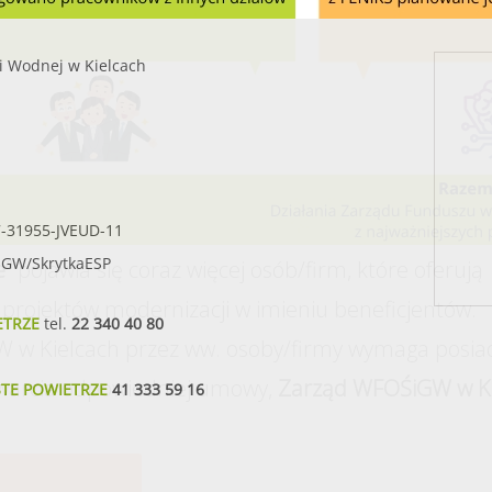
i Wodnej w Kielcach
7-31955-JVEUD-11
SIGW/SkrytkaESP
e”
pojawia się coraz więcej osób/firm, które oferują
projektów modernizacji w imieniu beneficjentów.
ETRZE
tel.
22 340 40 80
 w Kielcach przez ww. osoby/firmy wymaga posia
warcia odpowiedniej umowy,
Zarząd WFOŚiGW w Ki
STE POWIETRZE
41 333 59 16