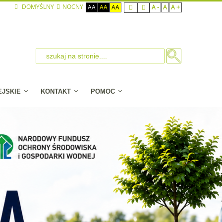
DOMYŚLNY
NOCNY
AA
AA
AA
A -
A
A +
EJSKIE
KONTAKT
POMOC