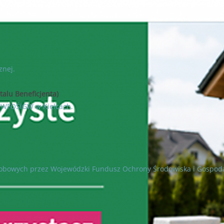
znej.
talu Beneficjenta)
u WFOŚiGW w Kielcach.
sobowych przez Wojewódzki Fundusz Ochrony Środowiska i Gospoda