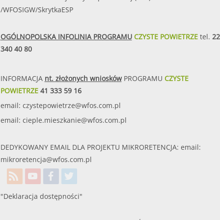
/WFOSIGW/SkrytkaESP
OGÓLNOPOLSKA INFOLINIA PROGRAMU
CZYSTE POWIETRZE
tel.
22
340 40 80
INFORMACJA
nt. złożonych wniosków
PROGRAMU
CZYSTE
POWIETRZE
41 333 59 16
email:
czystepowietrze@wfos.com.pl
email:
cieple.mieszkanie@wfos.com.pl
DEDYKOWANY EMAIL DLA PROJEKTU MIKRORETENCJA: email:
mikroretencja@wfos.com.pl
"Deklaracja dostępności"