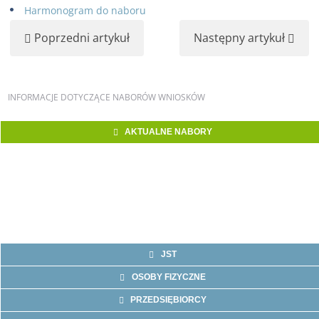
Harmonogram do naboru
Poprzedni artykuł
Następny artykuł
INFORMACJE
DOTYCZĄCE NABORÓW WNIOSKÓW
AKTUALNE NABORY
JST
OSOBY FIZYCZNE
PRZEDSIĘBIORCY