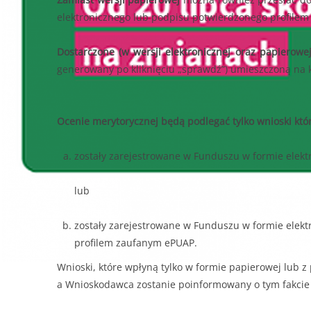
elektronicznego lub podpisu potwierdzonego profile
Dostarczone (w wersji elektronicznej oraz papiero
generowany po kliknięciu „sprawdź”) umieszczoną na 
Ocenie merytorycznej będą podlegać tylko wnioski któ
zostały zarejestrowane w Funduszu w formie elektr
lub
zostały zarejestrowane w Funduszu w formie elekt
profilem zaufanym ePUAP.
Wnioski, które wpłyną tylko w formie papierowej lub
a Wnioskodawca zostanie poinformowany o tym fakcie