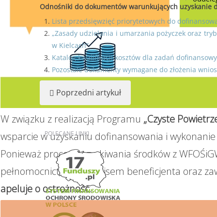
Odnośniki do dokumentów warunkujących uzyskanie d
Lista przedsięwzięć priorytetowych do dofinanso
„Zasady udzielania i umarzania pożyczek oraz try
w Kielcach”
Katalog kwalifikacji kosztów dla zadań dofinans
Pozostałe dokumenty wymagane do złożenia wnios
Poprzedni artykuł
W związku z realizacją Programu
„Czyste Powietrz
POLECANE
LINKI
wsparcie w uzyskaniu dofinansowania i wykonanie 
Ponieważ proces pozyskiwania środków z WFOŚiGW
pełnomocnictwa z podpisem beneficjenta oraz za
apeluje o ostrożność.