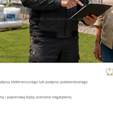
ną
(ciąg znaków w górnej części formularza wniosku
 wersja (z tożsamą sumą kontrolną)
podpisu elektronicznego lub podpisu potwierdzonego
zną i papierową będą ocenione negatywnie,