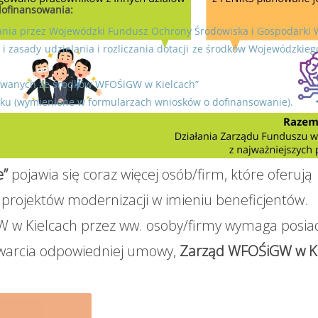
ofinansowania:
wania przez Wojewódzki Fundusz Ochrony Środowiska i Gospodarki 
b i zasady udzielania i rozliczania dotacji ze środków Wojewódzk
owywanych ze środków WFOŚiGW w Kielcach”
ku (wymienione w formularzach wniosków o dofinansowanie).
e”
pojawia się coraz więcej osób/firm, które oferują
projektów modernizacji w imieniu beneficjentów.
 w Kielcach przez ww. osoby/firmy wymaga posia
warcia odpowiedniej umowy,
Zarząd WFOŚiGW w Ki