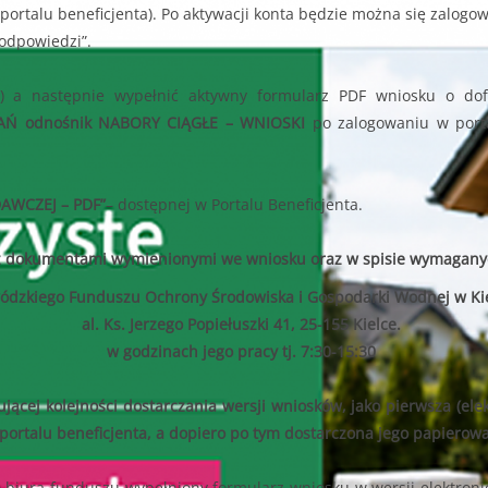
portalu beneficjenta). Po aktywacji konta będzie można się zalogow
 odpowiedzi”.
ia) a następnie wypełnić aktywny formularz PDF wniosku o do
 odnośnik NABORY CIĄGŁE – WNIOSKI
po zalogowaniu w porta
AWCZEJ – PDF”
– dostępnej w Portalu Beneficjenta.
 z dokumentami wymienionymi we wniosku oraz w spisie wymagany
dzkiego Funduszu Ochrony Środowiska i Gospodarki Wodnej w Ki
al. Ks. Jerzego Popiełuszki 41, 25-155 Kielce.
w godzinach jego pracy tj. 7:30-15:30
cej kolejności dostarczania wersji wniosków, jako pierwsza (ele
ortalu beneficjenta, a dopiero po tym dostarczona jego papierowa
biura funduszu wypełniony formularz wniosku w wersji elektroni