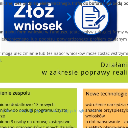
onicznej bez podpisu elektronicznego, trafią do bufora
i nie będą po
wania obu form wniosku w Funduszu
(datę wpływu drugiej formy w
lektronicznego lub podpisu potwierdzonego profilem zaufanym e
w mogą ulec zmianie lub też nabór wniosków może zostać wstrzym
l
.
cy finansowej dla typów zadań objętych ogłoszeniem.