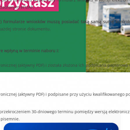
m zaufanym ePUAP.
wej) formularze wniosków muszą posiadać taką samą sumę kontrol
każdej stronie dokumentu.
re wpłyną w terminie naboru i:
onicznej (aktywny PDF) i została złożona ich podpisana papierowa
ronicznej (aktywny PDF) i podpisane przy użyciu kwalifikowanego 
 z przekroczeniem 30-dniowego terminu pomiędzy wersją elektronic
 pisemnie.