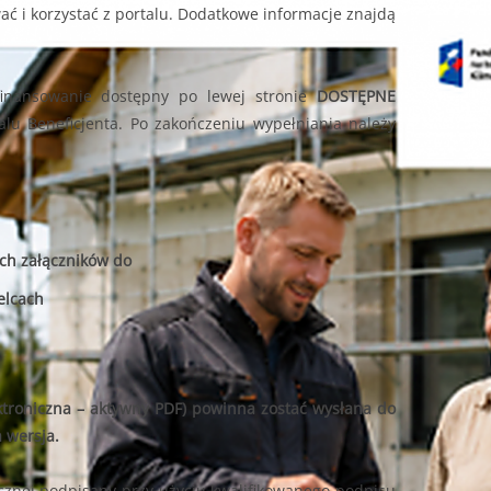
ać i korzystać z portalu. Dodatkowe informacje znajdą
finansowanie dostępny po lewej stronie
DOSTĘPNE
lu Beneficjenta. Po zakończeniu wypełniania należy
ch załączników do
elcach
ktroniczna – aktywny PDF) powinna zostać wysłana do
 wersja.
cznej podpisany przy użyciu kwalifikowanego podpisu