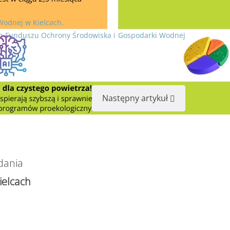
Wodnej w Kielcach.
iego Funduszu Ochrony Środowiska i Gospodarki Wodnej
Następny artykuł
dania
elcach