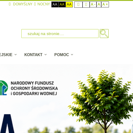
DOMYŚLNY
NOCNY
AA
AA
AA
A -
A
A +
EJSKIE
KONTAKT
POMOC