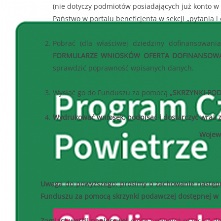
(nie dotyczy podmiotów posiadających już konto w 
Państwo w portalu beneficjenta w sekcji „pytania i
Pobrać (dla właściwej dziedziny dofinansowan
FORMULARZE WNIOSKÓW OFERTA DOFINANSOWAŃ
sprawdzić poprawność wpisanych danych.
Wysłać go do Funduszu za pomocą
„SKRZYNKI POD
Wydrukować wniosek, podpisać i dostarczyć wraz
Wojewó
Uwaga do powyższego: prosimy o zachowanie następują
Funduszu za pomocą skrzynki podawczej dostępnej w p
Zamiast wersji papierowej
można również przesłać do 