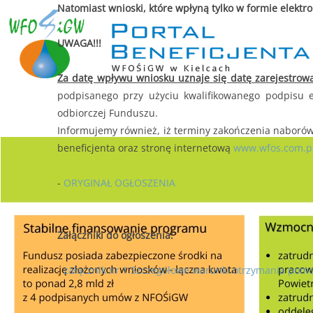
Natomiast wnioski, które wpłyną tylko w formie elektr
UWAGA!!!
Za datę wpływu wniosku uznaje się datę zarejestro
podpisanego przy użyciu kwalifikowanego podpisu e
odbiorczej Funduszu.
Informujemy również, iż terminy zakończenia naboró
beneficjenta oraz stronę internetową
www.wfos.com.p
-
ORYGINAŁ OGŁOSZENIA
Załączniki do ogłoszenia:
-
załącznik nr 1 Szczegółowe warunki otrzymania pomo