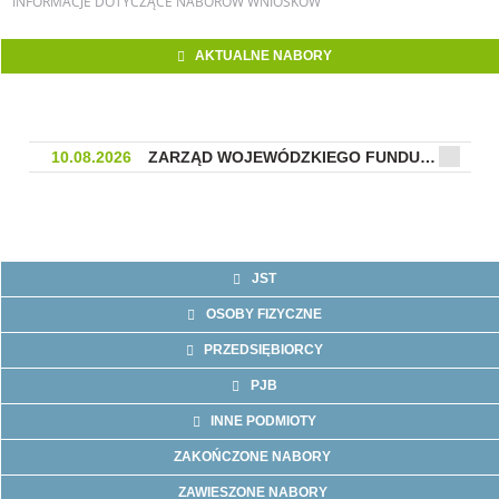
INFORMACJE
DOTYCZĄCE NABORÓW WNIOSKÓW
AKTUALNE NABORY
10.08.2026
ZARZĄD WOJEWÓDZKIEGO FUNDUSZU OCHRONY ŚRODOWISKA I GOSPODARKI WODNEJ W KIELCACH OGŁASZA NABÓR WNIOSKÓW NA CZĘŚĆ 1 „OGÓLNOPOLSKIEGO PROG...
czytaj więcej...
JST
OSOBY FIZYCZNE
PRZEDSIĘBIORCY
PJB
INNE PODMIOTY
ZAKOŃCZONE NABORY
ZAWIESZONE NABORY