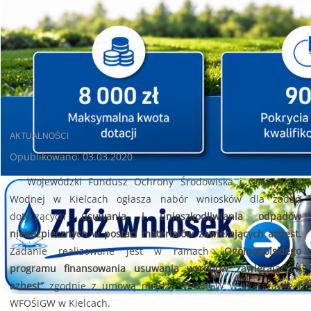
AKTUALNOŚCI
Opublikowano: 03.03.2020
Wojewódzki Fundusz Ochrony Środowiska i Gospodarki
Wodnej w Kielcach ogłasza nabór wniosków dla zadań
dotyczących
usuwania i unieszkodliwiania odpadów
niebezpiecznych w postaci materiałów zawierających azbest.
Zadanie realizowane jest w ramach
„Ogólnopolskiego
programu finansowania usuwania wyrobów zawierających
azbest”
zgodnie z umową między NFOŚiGW w Warszawie i
WFOŚiGW w Kielcach.