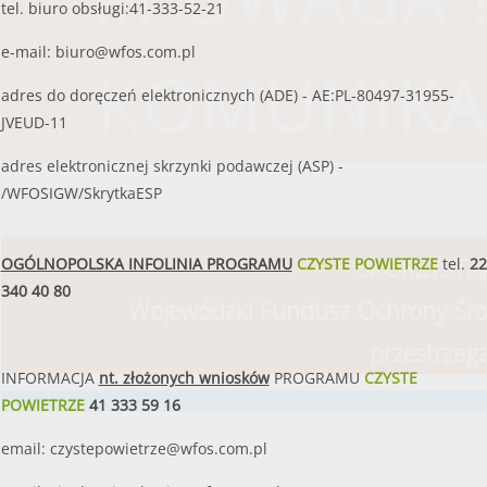
tel. biuro obsługi:41-333-52-21
e-mail:
biuro@wfos.com.pl
KOMUNIKA
adres do doręczeń elektronicznych (ADE) - AE:PL-80497-31955-
JVEUD-11
adres elektronicznej skrzynki podawczej (ASP) -
czytaj więcej
/WFOSIGW/SkrytkaESP
SKORZYSTAJ
OGÓLNOPOLSKA INFOLINIA PROGRAMU
CZYSTE POWIETRZE
tel.
22
340 40 80
Wojewódzki Fundusz Ochrony Śro
przestrzeg
INFORMACJA
nt. złożonych wniosków
PROGRAMU
CZYSTE
POWIETRZE
41 333 59 16
email:
czystepowietrze@wfos.com.pl