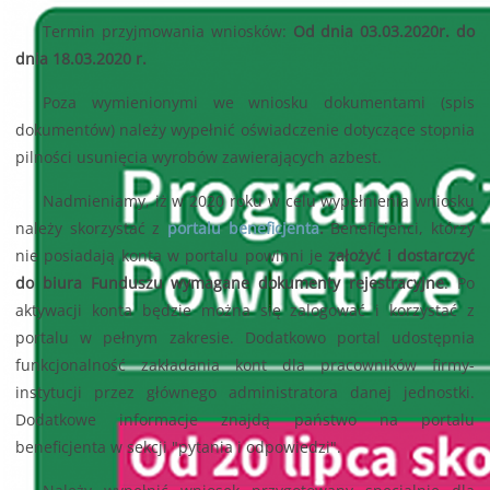
Termin przyjmowania wniosków:
Od dnia 03.03.2020r. do
dnia 18.03.2020 r.
Poza wymienionymi we wniosku dokumentami (spis
dokumentów) należy wypełnić oświadczenie dotyczące stopnia
pilności usunięcia wyrobów zawierających azbest.
Nadmieniamy, iż w 2020 roku w celu wypełnienia wniosku
należy skorzystać z
portalu beneficjenta
.
Beneficjenci, którzy
nie posiadają konta w portalu powinni je
założyć i dostarczyć
do biura Funduszu wymagane dokumenty rejestracyjne
. Po
aktywacji konta będzie można się zalogować i korzystać z
portalu w pełnym zakresie. Dodatkowo portal udostępnia
funkcjonalność zakładania kont dla pracowników firmy-
instytucji przez głównego administratora danej jednostki.
Dodatkowe informacje znajdą państwo na portalu
beneficjenta w sekcji "pytania i odpowiedzi".