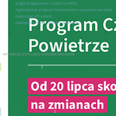
oryginał ogłoszenie o naborze (PDF)
Ogólnopolski program finansowania usuwania wyrobów
zawierających azbest,
oświadczenie dot. pilności usunięcia
Poprzedni artykuł
Następny artykuł
INFORMACJE
DOTYCZĄCE NABORÓW WNIOSKÓW
AKTUALNE NABORY
JST