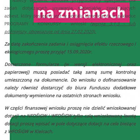
Należy wypełnić wniosek przygotowany specjalnie dla
zadań dotyczących usuwania materiałów zawierających
azbest, który dostępny jest w portalu beneficjenta w zakładce
PROGRAMY I KONKURSY - wnioski
(wersja 3.1.3 - lub
późniejszy, obowiązuje od dnia 27.02.2020).
Za datę zakończenia zadania i osiągnięcia efektu rzeczowego i
ekologicznego proszę przyjąć 15.09.2020r.
Dostarczone formularze (w wersji elektronicznej oraz
papierowej) muszą posiadać taką samą sumę kontrolną
umieszczoną na dokumencie. Do wniosku o dofinansowanie
należy również dostarczyć do biura Funduszu dodatkowe
dokumenty wymienione na ostatnich stronach wniosku.
W części finansowej wniosku proszę nie dzielić wnioskowanej
dotacji na NFOŚiGW i WFOŚiGW tylko całą wnioskowaną kwotę
dotacji proszę wpisać w pole dotyczące dotacji na cele bieżące
z WFOŚiGW w Kielcach.