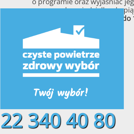
o programie oraz wyjaśniać jeg
od poniedziałku do pią
w godzinach
od 8:00 do 
22 340 40 80