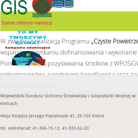
przekroczyć
8 000,00 zł.
czytaj więcej...
......
czytaj więcej...
W związku z realizacją Programu
„Czyste Powietrz
wsparcie w uzyskaniu dofinansowania i wykonanie 
Ponieważ proces pozyskiwania środków z WFOŚiGW
pełnomocnictwa z podpisem beneficjenta oraz za
apeluje o ostrożność.
Wojewódzki Fundusz Ochrony Środowiska i Gospodarki Wodnej w
Kielcach
Aleja Księdza Jerzego Popiełuszki 41, 25-155 Kielce
!!! UWAGA !
tel. sekretariat: 41-366-15-12, 41-333-52-20