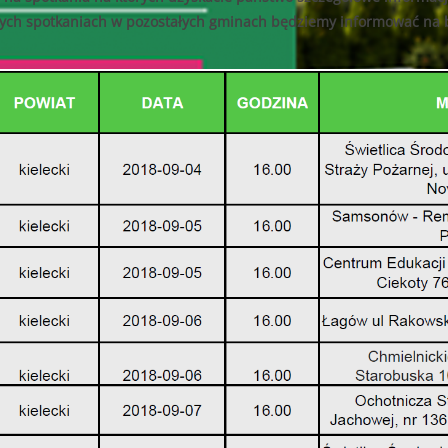
od dnia 14.0
h w 2025 roku wpisujących się w priorytet dziedzinowy nabór wnioskó
nych spotkaniach w pozostałych gminach będziemy informować na 
m”) – zakres zmian został opisany w punkcie „Wprowadzone zmiany 
wane jedynie wnioski wypełnione i przesłane do Funduszu za pom
CJI EKOSYSTEMÓW
17.06.2025 do
B.V.2.2
. do 11.07.2025r. do godziny 15:30 lub do czasu wyczerpania kwoty
r. do 11.07.2025r. do godziny 15:30
 000,00 zł
2 000,00 zł
edsięwzięcie objęte wnioskiem nie może przekroczyć
8 000,00 zł.