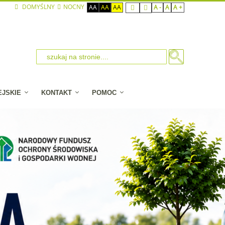
DOMYŚLNY
NOCNY
AA
AA
AA
A -
A
A +
EJSKIE
KONTAKT
POMOC