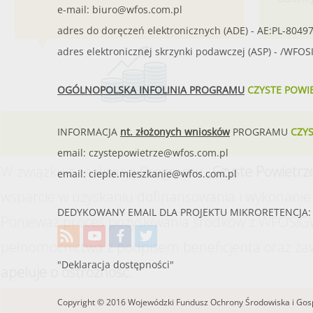
e-mail:
biuro@wfos.com.pl
adres do doręczeń elektronicznych (ADE) - AE:PL-8049
adres elektronicznej skrzynki podawczej (ASP) - /WFO
OGÓLNOPOLSKA INFOLINIA PROGRAMU
CZYSTE POWI
INFORMACJA
nt. złożonych wniosków
PROGRAMU
CZY
email:
czystepowietrze@wfos.com.pl
W związku z realizacją Programu
„Czyste Powietrz
email:
cieple.mieszkanie@wfos.com.pl
wsparcie w uzyskaniu dofinansowania i wykonanie 
DEDYKOWANY EMAIL DLA PROJEKTU MIKRORETENCJA: 
Ponieważ proces pozyskiwania środków z WFOŚiGW
pełnomocnictwa z podpisem beneficjenta oraz za
"Deklaracja dostępności"
apeluje o ostrożność.
Copyright © 2016 Wojewódzki Fundusz Ochrony Środowiska i Gosp