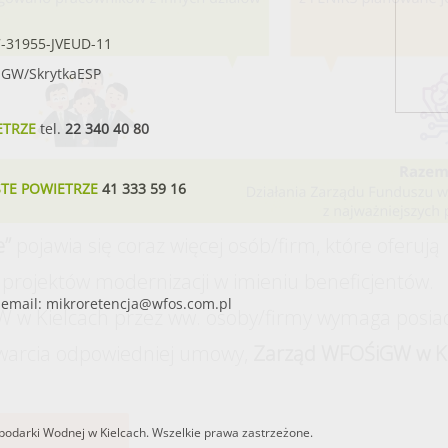
7-31955-JVEUD-11
SIGW/SkrytkaESP
ETRZE
tel.
22 340 40 80
STE POWIETRZE
41 333 59 16
e”
pojawia się coraz więcej osób/firm, które oferują
projektów modernizacji w imieniu beneficjentów.
email:
mikroretencja@wfos.com.pl
 w Kielcach przez ww. osoby/firmy wymaga posia
warcia odpowiedniej umowy,
Zarząd WFOŚiGW w Ki
odarki Wodnej w Kielcach. Wszelkie prawa zastrzeżone.