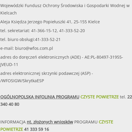
Wojewódzki Fundusz Ochrony Środowiska i Gospodarki Wodnej w
Kielcach
Aleja Księdza Jerzego Popiełuszki 41, 25-155 Kielce
tel. sekretariat: 41-366-15-12, 41-333-52-20
tel. biuro obsługi:41-333-52-21
e-mail:
biuro@wfos.com.pl
adres do doręczeń elektronicznych (ADE) - AE:PL-80497-31955-
JVEUD-11
adres elektronicznej skrzynki podawczej (ASP) -
/WFOSIGW/SkrytkaESP
OGÓLNOPOLSKA INFOLINIA PROGRAMU
CZYSTE POWIETRZE
tel.
22
340 40 80
INFORMACJA
nt. złożonych wniosków
PROGRAMU
CZYSTE
POWIETRZE
41 333 59 16