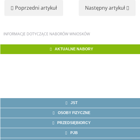
Poprzedni artykuł
Następny artykuł
INFORMACJE
DOTYCZĄCE NABORÓW WNIOSKÓW
AKTUALNE NABORY
JST
OSOBY FIZYCZNE
PRZEDSIĘBIORCY
PJB