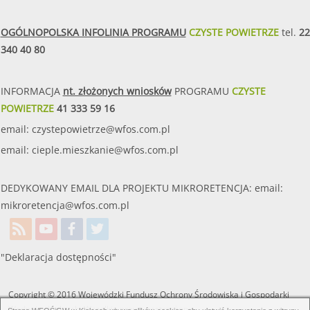
OGÓLNOPOLSKA INFOLINIA PROGRAMU
CZYSTE POWIETRZE
tel.
22
340 40 80
INFORMACJA
nt. złożonych wniosków
PROGRAMU
CZYSTE
POWIETRZE
41 333 59 16
email:
czystepowietrze@wfos.com.pl
email:
cieple.mieszkanie@wfos.com.pl
DEDYKOWANY EMAIL DLA PROJEKTU MIKRORETENCJA: email:
mikroretencja@wfos.com.pl
"Deklaracja dostępności"
Copyright © 2016 Wojewódzki Fundusz Ochrony Środowiska i Gospodarki
Wodnej w Kielcach. Wszelkie prawa zastrzeżone.