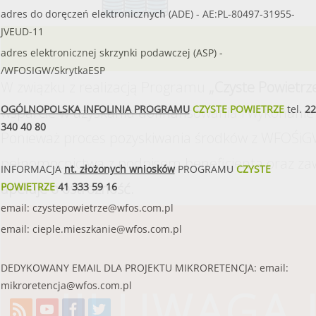
adres do doręczeń elektronicznych (ADE) - AE:PL-80497-31955-
JVEUD-11
adres elektronicznej skrzynki podawczej (ASP) -
/WFOSIGW/SkrytkaESP
W związku z realizacją Programu
„Czyste Powietrz
OGÓLNOPOLSKA INFOLINIA PROGRAMU
CZYSTE POWIETRZE
tel.
22
wsparcie w uzyskaniu dofinansowania i wykonanie 
340 40 80
Ponieważ proces pozyskiwania środków z WFOŚiGW
pełnomocnictwa z podpisem beneficjenta oraz za
INFORMACJA
nt. złożonych wniosków
PROGRAMU
CZYSTE
apeluje o ostrożność.
POWIETRZE
41 333 59 16
email:
czystepowietrze@wfos.com.pl
email:
cieple.mieszkanie@wfos.com.pl
DEDYKOWANY EMAIL DLA PROJEKTU MIKRORETENCJA: email:
mikroretencja@wfos.com.pl
!!! UWAGA !