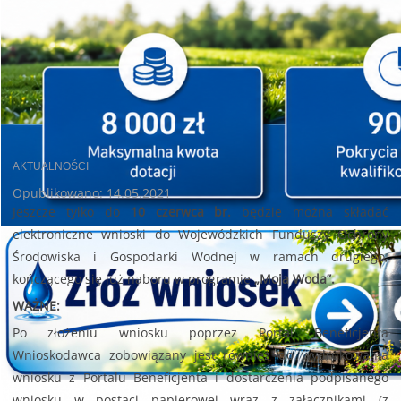
AKTUALNOŚCI
Opublikowano: 14.05.2021
Jeszcze tylko do
10 czerwca br.
będzie można składać
elektroniczne wnioski do Wojewódzkich Funduszy Ochrony
Środowiska i Gospodarki Wodnej w ramach drugiego,
kończącego się już naboru w programie
„Moja Woda”.
WAŻNE:
Po złożeniu wniosku poprzez Portal Beneficjenta
Wnioskodawca zobowiązany jest również do wydrukowania
wniosku z Portalu Beneficjenta i dostarczenia podpisanego
wniosku w postaci papierowej wraz z załącznikami (z