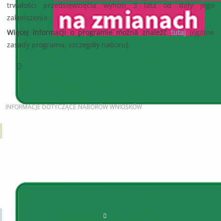
trwałości przedsięwzięcia wynosi 3 lata od daty jego
zakończenia.
Więcej informacji o programie można znaleźć
tutaj
(ogólne
zasady programu, szczegóły naboru).
Poprzedni artykuł
INFORMACJE
DOTYCZĄCE NABORÓW WNIOSKÓW
AKTUALNE NABORY
JST