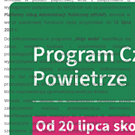
wymaganymi podpisami) do WFOŚiGW lub za pośrednictwem
Platformy Usług Administracji Publicznej (ePUAP).
Wnioski w
wersji papierowej Fundusze będą przyjmować do
12 lipca
2021 r.
Do dofinansowania w programie
„Moja woda”
kwalifikuje się
zakup, montaż, budowa i uruchomienie instalacji
pozwalających na zbieranie, retencjonowanie i
wykorzystywanie wód opadowych oraz roztopowych na terenie
nieruchomości objętej przedsięwzięciem. Dofinansowany
może być również zakup urządzeń zbierających wodę i
przesyłających ją do zbiornika oraz sam zbiornik i instalacje,
które rozprowadzają zgromadzoną wodę po działce.
Wnioski należy składać do wojewódzkich funduszy przed
zakończeniem realizacji przedsięwzięcia. Minimalna
kwalifikowana kwota inwestycji to 2 tysiące zł. Minimalna,
sumaryczna pojemność zbiornika/zbiorników to 2 metry
sześcienne (jeśli będzie on przedmiotem wniosku). Okres