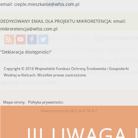
email:
cieple.mieszkanie@wfos.com.pl
DEDYKOWANY EMAIL DLA PROJEKTU MIKRORETENCJA: email:
mikroretencja@wfos.com.pl
W związku z realizacją Programu
„Czyste Powietrz
wsparcie w uzyskaniu dofinansowania i wykonanie 
"Deklaracja dostępności"
Ponieważ proces pozyskiwania środków z WFOŚiGW
Copyright © 2016 Wojewódzki Fundusz Ochrony Środowiska i Gospodarki
pełnomocnictwa z podpisem beneficjenta oraz za
Wodnej w Kielcach. Wszelkie prawa zastrzeżone.
apeluje o ostrożność.
Mapa strony.
Polityka prywatności.
Utworzono przez W.S.ds.IT
M & P
!!! UWAGA !