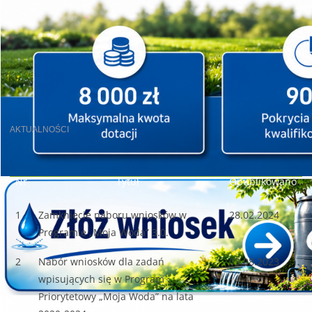
AKTUALNOŚCI
Nr
Tytuł
Opublikowano
1
Zamknięcie naboru wniosków w
28.02.2024
Programie „Moja Woda” 3.0.
2
Nabór wniosków dla zadań
03.08.2023
wpisujących się w Program
Priorytetowy „Moja Woda” na lata