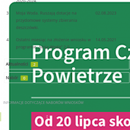
2020-2024.
3
Moja Woda. Ruszają dotacje na
02.08.2023
przydomowe systemy zbierania
deszczówki.
4
Ostatni miesiąc na złożenie wniosku w
14.05.2021
programie „Moja Woda” 2.0.
Aktualności
2
Nabór
0
INFORMACJE
DOTYCZĄCE NABORÓW WNIOSKÓW
AKTUALNE NABORY