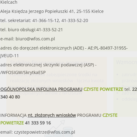
Kielcach
Aleja Księdza Jerzego Popiełuszki 41, 25-155 Kielce
tel. sekretariat: 41-366-15-12, 41-333-52-20
tel. biuro obsługi:41-333-52-21
e-mail:
biuro@wfos.com.pl
adres do doręczeń elektronicznych (ADE) - AE:PL-80497-31955-
JVEUD-11
adres elektronicznej skrzynki podawczej (ASP) -
/WFOSIGW/SkrytkaESP
OGÓLNOPOLSKA INFOLINIA PROGRAMU
CZYSTE POWIETRZE
tel.
22
340 40 80
INFORMACJA
nt. złożonych wniosków
PROGRAMU
CZYSTE
POWIETRZE
41 333 59 16
email:
czystepowietrze@wfos.com.pl