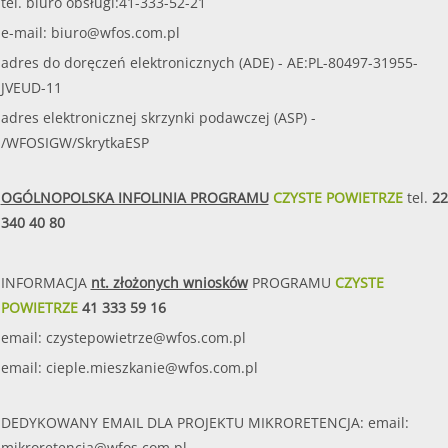
tel. biuro obsługi:41-333-52-21
e-mail:
biuro@wfos.com.pl
adres do doręczeń elektronicznych (ADE) - AE:PL-80497-31955-
JVEUD-11
adres elektronicznej skrzynki podawczej (ASP) -
/WFOSIGW/SkrytkaESP
OGÓLNOPOLSKA INFOLINIA PROGRAMU
CZYSTE POWIETRZE
tel.
22
340 40 80
INFORMACJA
nt. złożonych wniosków
PROGRAMU
CZYSTE
POWIETRZE
41 333 59 16
email:
czystepowietrze@wfos.com.pl
email:
cieple.mieszkanie@wfos.com.pl
DEDYKOWANY EMAIL DLA PROJEKTU MIKRORETENCJA: email:
mikroretencja@wfos.com.pl