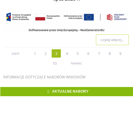
czytaj więcej...
start
1
2
3
4
5
6
7
8
9
10
koniec
INFORMACJE
DOTYCZĄCE NABORÓW WNIOSKÓW
AKTUALNE NABORY