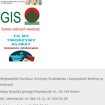
........
Maksymalna kwota dofinansowania na jedno
przedsięwzięcie objęte wnioskiem nie może
czytaj więcej...
przekroczyć
8 000,00 zł.
......
czytaj więcej...
Wojewódzki Fundusz Ochrony Środowiska i Gospodarki Wodnej w
Kielcach
Aleja Księdza Jerzego Popiełuszki 41, 25-155 Kielce
tel. sekretariat: 41-366-15-12, 41-333-52-20