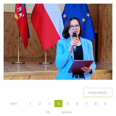
czytaj więcej...
start
1
2
3
4
5
6
7
8
9
10
koniec