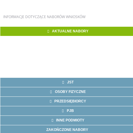
INFORMACJE
DOTYCZĄCE NABORÓW WNIOSKÓW
AKTUALNE NABORY
JST
OSOBY FIZYCZNE
PRZEDSIĘBIORCY
PJB
INNE PODMIOTY
ZAKOŃCZONE NABORY