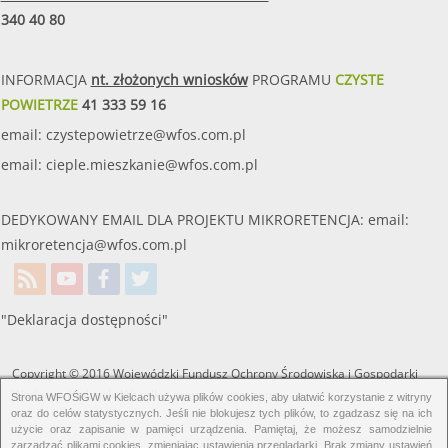
340 40 80
INFORMACJA
nt. złożonych wniosków
PROGRAMU
CZYSTE
POWIETRZE
41 333 59 16
email:
czystepowietrze@wfos.com.pl
email:
cieple.mieszkanie@wfos.com.pl
DEDYKOWANY EMAIL DLA PROJEKTU MIKRORETENCJA: email:
mikroretencja@wfos.com.pl
"Deklaracja dostępności"
Copyright © 2016 Wojewódzki Fundusz Ochrony Środowiska i Gospodarki
Wodnej w Kielcach. Wszelkie prawa zastrzeżone.
Strona WFOŚiGW w Kielcach używa plików cookies, aby ułatwić korzystanie z witryny
oraz do celów statystycznych. Jeśli nie blokujesz tych plików, to zgadzasz się na ich
użycie oraz zapisanie w pamięci urządzenia. Pamiętaj, że możesz samodzielnie
zarządzać plikami cookies, zmieniając ustawienia przeglądarki. Brak zmiany ustawień