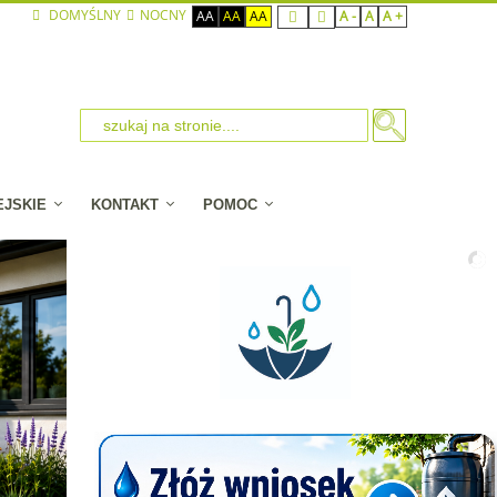
DOMYŚLNY
NOCNY
AA
AA
AA
A -
A
A +
EJSKIE
KONTAKT
POMOC