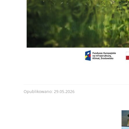
od 30.06.2025 r
Forma dofinansowania:
DOTACJA
Termin przyjmowania wniosków:
od 30.06.2025 
200
lub do czasu wyczerpania kwoty naboru.
........
Kwota naboru na 2025r. na zadania bieżące:
11
Maksymalna kwota dofinansowania na jedno prz
......
Opublikowano: 29.05.2026