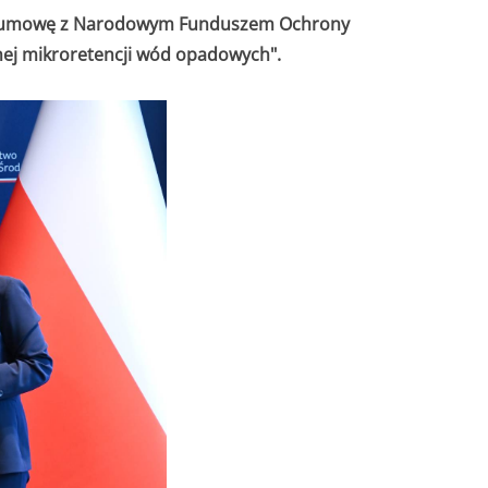
sał umowę z Narodowym Funduszem Ochrony
nej mikroretencji wód opadowych".