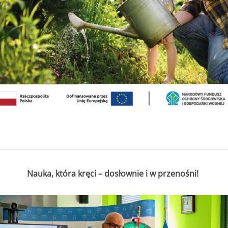
. do 11.07.2025r. do godziny 15:30 lub do czasu wyczerpania kwoty
r. do 11.07.2025r. do godziny 15:30
 000,00 zł
2 000,00 zł
edsięwzięcie objęte wnioskiem nie może przekroczyć
8 000,00 zł.
Nauka, która kręci – dosłownie i w przenośni!