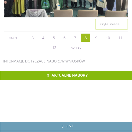
czytaj więcej...
start
3
4
5
6
7
8
9
10
11
12
koniec
INFORMACJE
DOTYCZĄCE NABORÓW WNIOSKÓW
AKTUALNE NABORY
JST