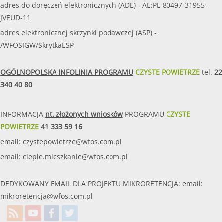
adres do doręczeń elektronicznych (ADE) - AE:PL-80497-31955-
JVEUD-11
adres elektronicznej skrzynki podawczej (ASP) -
/WFOSIGW/SkrytkaESP
OGÓLNOPOLSKA INFOLINIA PROGRAMU
CZYSTE POWIETRZE
tel.
22
340 40 80
INFORMACJA
nt. złożonych wniosków
PROGRAMU
CZYSTE
POWIETRZE
41 333 59 16
email:
czystepowietrze@wfos.com.pl
email:
cieple.mieszkanie@wfos.com.pl
DEDYKOWANY EMAIL DLA PROJEKTU MIKRORETENCJA: email:
mikroretencja@wfos.com.pl