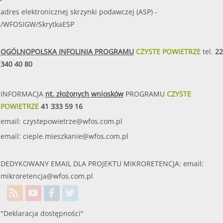
adres elektronicznej skrzynki podawczej (ASP) -
/WFOSIGW/SkrytkaESP
OGÓLNOPOLSKA INFOLINIA PROGRAMU
CZYSTE POWIETRZE
tel.
22
340 40 80
INFORMACJA
nt. złożonych wniosków
PROGRAMU
CZYSTE
POWIETRZE
41 333 59 16
email:
czystepowietrze@wfos.com.pl
email:
cieple.mieszkanie@wfos.com.pl
DEDYKOWANY EMAIL DLA PROJEKTU MIKRORETENCJA: email:
mikroretencja@wfos.com.pl
"Deklaracja dostępności"