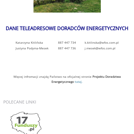
DANE TELEADRESOWE DORADCÓW ENERGETYCZNYCH
Katarzyna Kitlińska
887 447 734
k.kitlinska@wfos.com.pl
Justyna Podyma-Mesek
887 447 736
j.mesek@wfos.com.pl
Więcej infromacji znajdą Państwo na oficjalnej stronie
Projektu Doradztwa
Energetycznego
tutaj.
POLECANE
LINKI