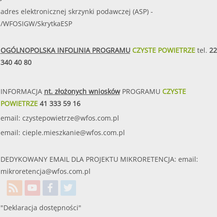
adres elektronicznej skrzynki podawczej (ASP) -
/WFOSIGW/SkrytkaESP
OGÓLNOPOLSKA INFOLINIA PROGRAMU
CZYSTE POWIETRZE
tel.
22
340 40 80
INFORMACJA
nt. złożonych wniosków
PROGRAMU
CZYSTE
POWIETRZE
41 333 59 16
email:
czystepowietrze@wfos.com.pl
email:
cieple.mieszkanie@wfos.com.pl
DEDYKOWANY EMAIL DLA PROJEKTU MIKRORETENCJA: email:
mikroretencja@wfos.com.pl
"Deklaracja dostępności"