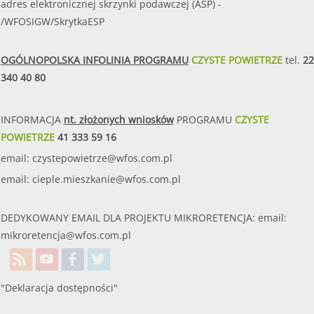
adres elektronicznej skrzynki podawczej (ASP) -
/WFOSIGW/SkrytkaESP
OGÓLNOPOLSKA INFOLINIA PROGRAMU
CZYSTE POWIETRZE
tel.
22
340 40 80
INFORMACJA
nt. złożonych wniosków
PROGRAMU
CZYSTE
POWIETRZE
41 333 59 16
email:
czystepowietrze@wfos.com.pl
email:
cieple.mieszkanie@wfos.com.pl
DEDYKOWANY EMAIL DLA PROJEKTU MIKRORETENCJA: email:
mikroretencja@wfos.com.pl
"Deklaracja dostępności"