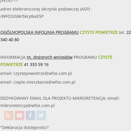
JVEUD-11
adres elektronicznej skrzynki podawczej (ASP) -
/WFOSIGW/SkrytkaESP
OGÓLNOPOLSKA INFOLINIA PROGRAMU
CZYSTE POWIETRZE
tel.
22
340 40 80
INFORMACJA
nt. złożonych wniosków
PROGRAMU
CZYSTE
POWIETRZE
41 333 59 16
email:
czystepowietrze@wfos.com.pl
email:
cieple.mieszkanie@wfos.com.pl
DEDYKOWANY EMAIL DLA PROJEKTU MIKRORETENCJA: email:
mikroretencja@wfos.com.pl
"Deklaracja dostępności"