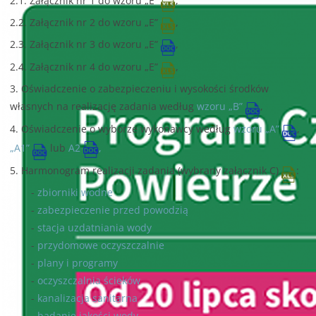
2.1. Załącznik nr 1 do wzoru „E”
,
2.2. Załącznik nr 2 do wzoru „E”
,
2.3. Załącznik nr 3 do wzoru „E”
,
2.4. Załącznik nr 4 do wzoru „E”
,
3. Oświadczenie o zabezpieczeniu i wysokości środków
własnych na realizację zadania według
wzoru „B”
,
4. Oświadczenie o wyborze wykonawcy według
wzoru „A”
,
„A1”
lub
A2
,
5. Harmonogram realizacji zadania (wybrany załącznik C)
:
-
zbiorniki wodne
-
zabezpieczenie przed powodzią
-
stacja uzdatniania wody
-
przydomowe oczyszczalnie
-
plany i programy
-
oczyszczalnia ścieków
-
kanalizacja sanitarna
-
badanie jakości wody