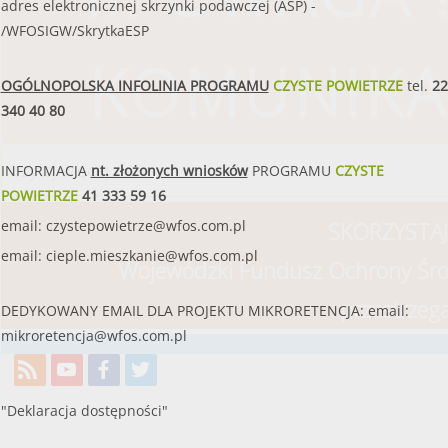
adres elektronicznej skrzynki podawczej (ASP) -
/WFOSIGW/SkrytkaESP
KOMUNIKA
OGÓLNOPOLSKA INFOLINIA PROGRAMU
CZYSTE POWIETRZE
tel.
22
340 40 80
czytaj więcej
INFORMACJA
nt. złożonych wniosków
PROGRAMU
CZYSTE
POWIETRZE
41 333 59 16
SKORZYSTAJ
email:
czystepowietrze@wfos.com.pl
email:
cieple.mieszkanie@wfos.com.pl
Wojewódzki Fundusz Ochrony Śro
przestrzeg
DEDYKOWANY EMAIL DLA PROJEKTU MIKRORETENCJA: email:
mikroretencja@wfos.com.pl
"Deklaracja dostępności"