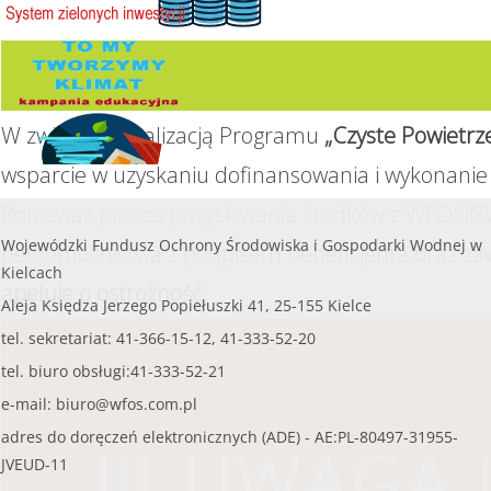
czytaj więcej...
W związku z realizacją Programu
„Czyste Powietrz
wsparcie w uzyskaniu dofinansowania i wykonanie 
Ponieważ proces pozyskiwania środków z WFOŚiGW
Wojewódzki Fundusz Ochrony Środowiska i Gospodarki Wodnej w
pełnomocnictwa z podpisem beneficjenta oraz za
Kielcach
apeluje o ostrożność.
Aleja Księdza Jerzego Popiełuszki 41, 25-155 Kielce
tel. sekretariat: 41-366-15-12, 41-333-52-20
tel. biuro obsługi:41-333-52-21
e-mail:
biuro@wfos.com.pl
adres do doręczeń elektronicznych (ADE) - AE:PL-80497-31955-
!!! UWAGA !
JVEUD-11