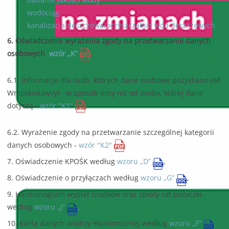
-
wodociąg
-
kanalizacja deszczowa/oczyszczalnia wód deszczowych
6. Oświadczenie wyrażenia zgody na przetwarzanie danych
osobowych
wzór „K”
6.1. Informacje dla osób, których dane osobowe pozyskano (od
Wnioskodawcy) - w sposób inny niż od osoby, której dane
dotyczą -
wzór "K1"
6.2. Wyrażenie zgody na przetwarzanie szczególnej kategorii
danych osobowych -
wzór "K2"
7. Oświadczenie KPOŚK według
wzoru „D”
,
8. Oświadczenie o przyłączach według
wzoru „G”
,
9. Harmonogram wypłat środków oraz spłaty rat pożyczki
według
wzoru „J”
,
10. Karta danych analizy ekonomicznej według
wzoru „F”
.