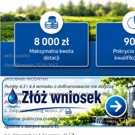
AKTUALNOŚCI
Opublikowano: 27.01.2017
I. OCHRONA I ZRÓWNOWAŻONE GOSPODAROWANIE
ZASOBAMI WODNYMI
Punkty 4.3 i 4.4 wniosku o dofinansowanie nie dotyczą
jednostek samorządu terytorialnego i jednostek im
podległych.
2. Załącznik według wzoru „E”
– pomoc publiczna (należy wypełnić właściwy załącznik
zgodnie z danymi wzoru E)
,