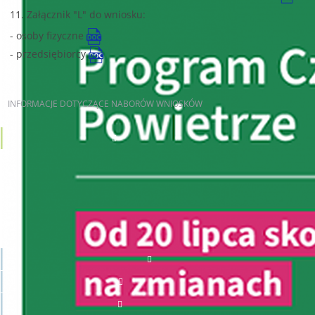
11. Załącznik "L" do wniosku:
- osoby fizyczne
- przedsiębiorcy
INFORMACJE
DOTYCZĄCE NABORÓW WNIOSKÓW
AKTUALNE NABORY
JST
OSOBY FIZYCZNE
PRZEDSIĘBIORCY