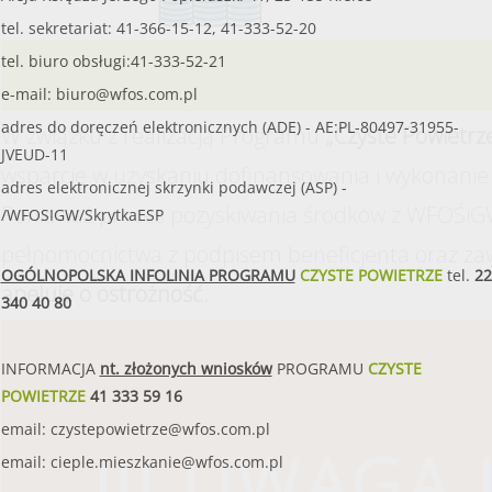
tel. sekretariat: 41-366-15-12, 41-333-52-20
tel. biuro obsługi:41-333-52-21
e-mail:
biuro@wfos.com.pl
adres do doręczeń elektronicznych (ADE) - AE:PL-80497-31955-
W związku z realizacją Programu
„Czyste Powietrz
JVEUD-11
wsparcie w uzyskaniu dofinansowania i wykonanie 
adres elektronicznej skrzynki podawczej (ASP) -
Ponieważ proces pozyskiwania środków z WFOŚiGW
/WFOSIGW/SkrytkaESP
pełnomocnictwa z podpisem beneficjenta oraz za
OGÓLNOPOLSKA INFOLINIA PROGRAMU
CZYSTE POWIETRZE
tel.
22
apeluje o ostrożność.
340 40 80
INFORMACJA
nt. złożonych wniosków
PROGRAMU
CZYSTE
POWIETRZE
41 333 59 16
email:
czystepowietrze@wfos.com.pl
!!! UWAGA !
email:
cieple.mieszkanie@wfos.com.pl