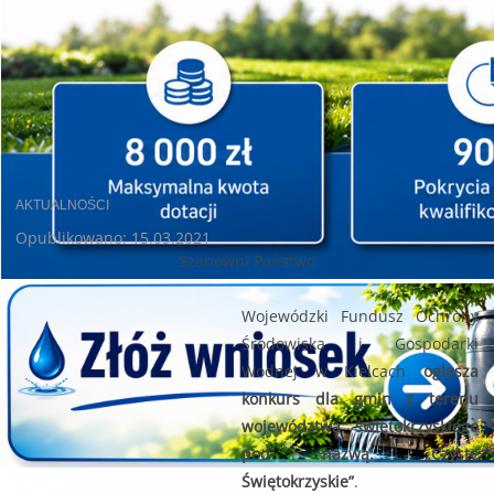
AKTUALNOŚCI
Opublikowano: 15.03.2021
Szanowni Państwo
Wojewódzki Fundusz Ochrony
Środowiska i Gospodarki
Wodnej w Kielcach
ogłasza
konkurs dla gmin z terenu
województwa świętokrzyskiego
pod nazwą: „Czyste
Świętokrzyskie”
.