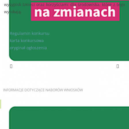
wysypisk śmieci oraz korzyściami dla środowiska, które z tego
wynikają.
Regulamin konkursu
karta konkursowa
oryginał ogłoszenia
Poprzedni artykuł
Następny artykuł
INFORMACJE
DOTYCZĄCE NABORÓW WNIOSKÓW
AKTUALNE NABORY