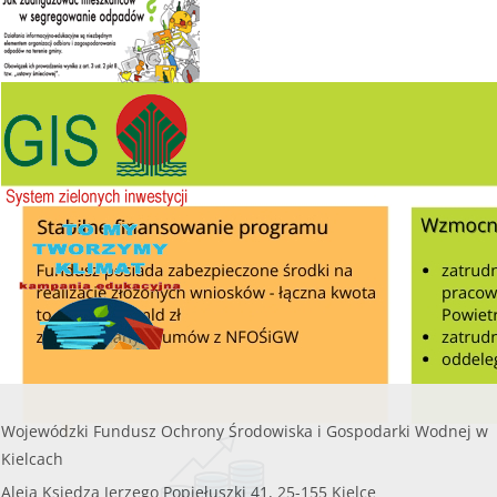
200 000,00
Kwota naboru na 2025r. na zadania bieżące:
112
zł
000,00 zł
........
Maksymalna kwota dofinansowania na jedno
przedsięwzięcie objęte wnioskiem nie może
czytaj więcej...
przekroczyć
8 000,00 zł.
......
czytaj więcej...
Wojewódzki Fundusz Ochrony Środowiska i Gospodarki Wodnej w
Kielcach
Aleja Księdza Jerzego Popiełuszki 41, 25-155 Kielce