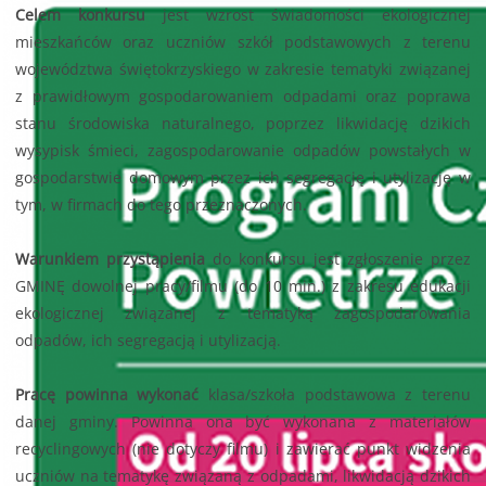
Celem konkursu
jest wzrost świadomości ekologicznej
mieszkańców oraz uczniów szkół podstawowych z terenu
województwa świętokrzyskiego w zakresie tematyki związanej
z prawidłowym gospodarowaniem odpadami oraz poprawa
stanu środowiska naturalnego, poprzez likwidację dzikich
wysypisk śmieci, zagospodarowanie odpadów powstałych w
gospodarstwie domowym przez ich segregację i utylizację w
tym, w firmach do tego przeznaczonych.
Warunkiem przystąpienia
do konkursu jest zgłoszenie przez
GMINĘ dowolnej pracy/filmu (do 10 min.) z zakresu edukacji
ekologicznej związanej z tematyką zagospodarowania
odpadów, ich segregacją i utylizacją.
Pracę powinna wykonać
klasa/szkoła podstawowa z terenu
danej gminy. Powinna ona być wykonana z materiałów
recyclingowych (nie dotyczy filmu) i zawierać punkt widzenia
uczniów na tematykę związaną z odpadami, likwidacją dzikich