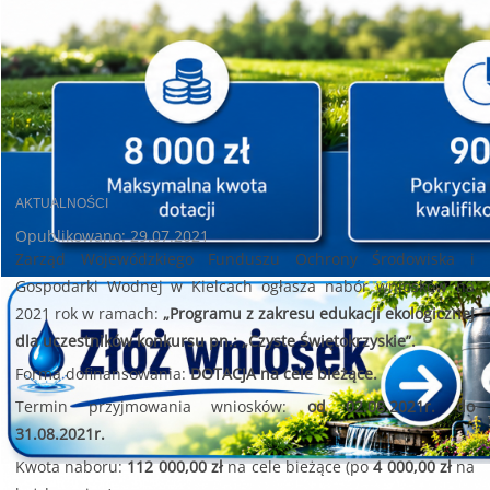
AKTUALNOŚCI
Opublikowano: 29.07.2021
Zarząd Wojewódzkiego Funduszu Ochrony Środowiska i
Gospodarki Wodnej w Kielcach ogłasza nabór wniosków na
2021 rok w ramach:
„Programu z zakresu edukacji ekologicznej
dla uczestników konkursu pn.: „Czyste Świętokrzyskie”.
Forma dofinansowania:
DOTACJA na cele bieżące.
Termin przyjmowania wniosków:
od 02.08.2021r. do
31.08.2021r.
Kwota naboru:
112 000,00 zł
na cele bieżące (po
4 000,00 zł
na