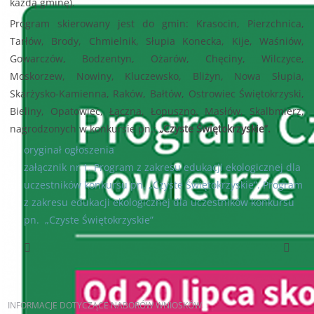
każdą gminę).
Program skierowany jest do gmin: Krasocin, Pierzchnica,
Tarłów, Brody, Chmielnik, Słupia Konecka, Kije, Waśniów,
Gowarczów, Bodzentyn, Ożarów, Chęciny, Wilczyce,
Moskorzew, Nowiny, Kluczewsko, Bliżyn, Nowa Słupia,
Skarżysko-Kamienna, Raków, Bałtów, Ostrowiec Świętokrzyski,
Bieliny, Opatowiec, Łączna, Łopuszno, Masłów, Skalbmierz,
nagrodzonych w konkursie pn.:
„Czyste Świętokrzyskie”.
oryginał ogłoszenia
załącznik nr 1. Program z zakresu edukacji ekologicznej dla
uczestników konkursu pn. „Czyste Świętokrzyskie”. Program
z zakresu edukacji ekologicznej dla uczestników konkursu
pn. „Czyste Świętokrzyskie”
Poprzedni artykuł
Następny artykuł
INFORMACJE
DOTYCZĄCE NABORÓW WNIOSKÓW