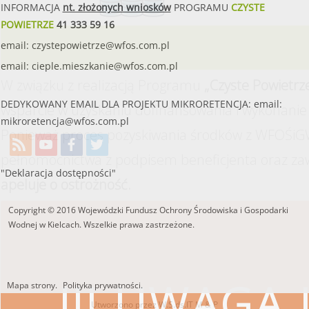
INFORMACJA
nt. złożonych wniosków
PROGRAMU
CZYSTE
POWIETRZE
41 333 59 16
email:
czystepowietrze@wfos.com.pl
email:
cieple.mieszkanie@wfos.com.pl
W związku z realizacją Programu
„Czyste Powietrz
DEDYKOWANY EMAIL DLA PROJEKTU MIKRORETENCJA: email:
wsparcie w uzyskaniu dofinansowania i wykonanie 
mikroretencja@wfos.com.pl
Ponieważ proces pozyskiwania środków z WFOŚiGW
pełnomocnictwa z podpisem beneficjenta oraz za
"Deklaracja dostępności"
apeluje o ostrożność.
Copyright © 2016 Wojewódzki Fundusz Ochrony Środowiska i Gospodarki
Wodnej w Kielcach. Wszelkie prawa zastrzeżone.
!!! UWAGA !
Mapa strony.
Polityka prywatności.
Utworzono przez W.S.ds.IT
M & P