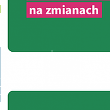
AKTUALNE NABORY
JST
OSOBY FIZYCZNE
PRZEDSIĘBIORCY
PJB
INNE PODMIOTY
ZAKOŃCZONE NABORY
ZAWIESZONE NABORY