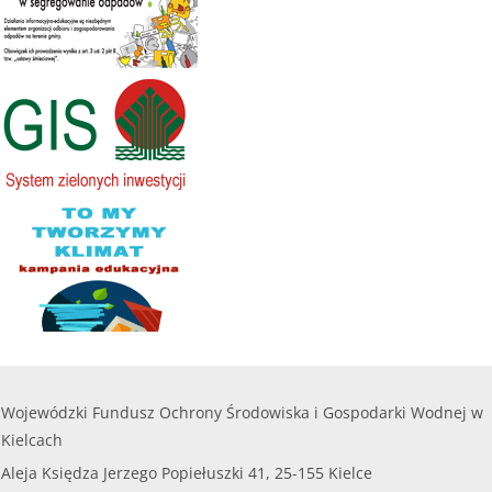
200 000,00
Kwota naboru na 2025r. na zadania bieżące:
112
zł
000,00 zł
........
Maksymalna kwota dofinansowania na jedno
przedsięwzięcie objęte wnioskiem nie może
czytaj więcej...
przekroczyć
8 000,00 zł.
......
czytaj więcej...
Wojewódzki Fundusz Ochrony Środowiska i Gospodarki Wodnej w
Kielcach
Aleja Księdza Jerzego Popiełuszki 41, 25-155 Kielce