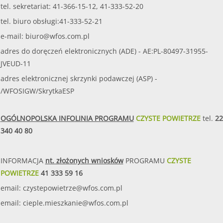
tel. sekretariat: 41-366-15-12, 41-333-52-20
tel. biuro obsługi:41-333-52-21
e-mail:
biuro@wfos.com.pl
adres do doręczeń elektronicznych (ADE) - AE:PL-80497-31955-
JVEUD-11
adres elektronicznej skrzynki podawczej (ASP) -
/WFOSIGW/SkrytkaESP
OGÓLNOPOLSKA INFOLINIA PROGRAMU
CZYSTE POWIETRZE
tel.
22
340 40 80
INFORMACJA
nt. złożonych wniosków
PROGRAMU
CZYSTE
POWIETRZE
41 333 59 16
email:
czystepowietrze@wfos.com.pl
email:
cieple.mieszkanie@wfos.com.pl