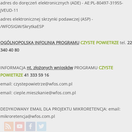
adres do doręczeń elektronicznych (ADE) - AE:PL-80497-31955-
JVEUD-11
adres elektronicznej skrzynki podawczej (ASP) -
/WFOSIGW/SkrytkaESP
OGÓLNOPOLSKA INFOLINIA PROGRAMU
CZYSTE POWIETRZE
tel.
22
340 40 80
INFORMACJA
nt. złożonych wniosków
PROGRAMU
CZYSTE
POWIETRZE
41 333 59 16
email:
czystepowietrze@wfos.com.pl
email:
cieple.mieszkanie@wfos.com.pl
DEDYKOWANY EMAIL DLA PROJEKTU MIKRORETENCJA: email:
mikroretencja@wfos.com.pl