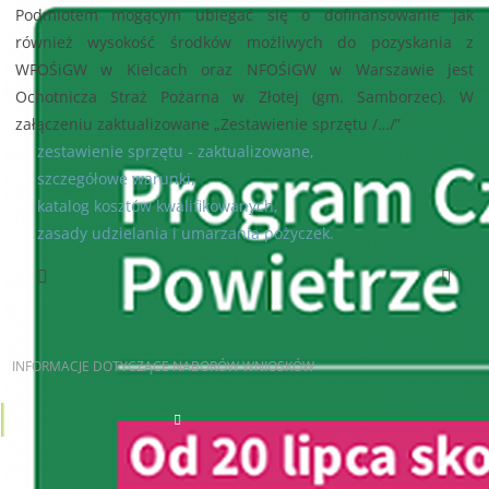
Podmiotem mogącym ubiegać się o dofinansowanie jak
również wysokość środków możliwych do pozyskania z
WFOŚiGW w Kielcach oraz NFOŚiGW w Warszawie jest
Ochotnicza Straż Pożarna w Złotej (gm. Samborzec). W
załączeniu zaktualizowane „Zestawienie sprzętu /…/”
zestawienie sprzętu - zaktualizowane,
szczegółowe warunki,
katalog kosztów kwalifikowanych,
zasady udzielania i umarzania pożyczek.
Poprzedni artykuł
Następny artykuł
INFORMACJE
DOTYCZĄCE NABORÓW WNIOSKÓW
AKTUALNE NABORY