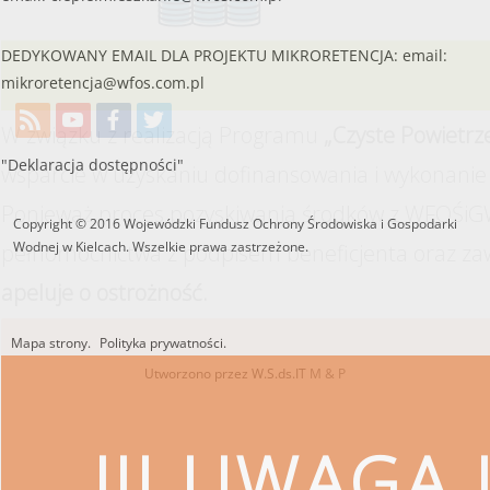
DEDYKOWANY EMAIL DLA PROJEKTU MIKRORETENCJA: email:
mikroretencja@wfos.com.pl
W związku z realizacją Programu
„Czyste Powietrz
"Deklaracja dostępności"
wsparcie w uzyskaniu dofinansowania i wykonanie 
Ponieważ proces pozyskiwania środków z WFOŚiGW
Copyright © 2016 Wojewódzki Fundusz Ochrony Środowiska i Gospodarki
Wodnej w Kielcach. Wszelkie prawa zastrzeżone.
pełnomocnictwa z podpisem beneficjenta oraz za
apeluje o ostrożność.
Mapa strony.
Polityka prywatności.
Utworzono przez W.S.ds.IT
M & P
!!! UWAGA !