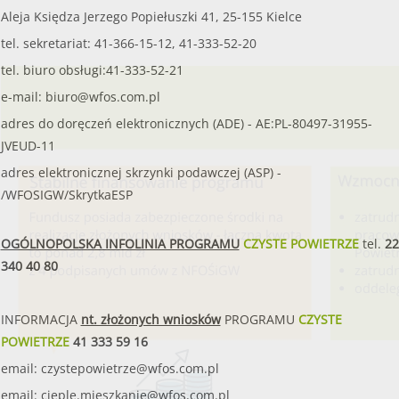
Aleja Księdza Jerzego Popiełuszki 41, 25-155 Kielce
tel. sekretariat: 41-366-15-12, 41-333-52-20
tel. biuro obsługi:41-333-52-21
e-mail:
biuro@wfos.com.pl
adres do doręczeń elektronicznych (ADE) - AE:PL-80497-31955-
JVEUD-11
adres elektronicznej skrzynki podawczej (ASP) -
/WFOSIGW/SkrytkaESP
OGÓLNOPOLSKA INFOLINIA PROGRAMU
CZYSTE POWIETRZE
tel.
22
340 40 80
INFORMACJA
nt. złożonych wniosków
PROGRAMU
CZYSTE
POWIETRZE
41 333 59 16
email:
czystepowietrze@wfos.com.pl
email:
cieple.mieszkanie@wfos.com.pl