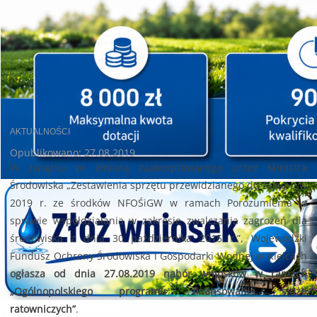
AKTUALNOŚCI
Opublikowano: 27.08.2019
W związku ze zmianą zaakceptowanego przez Ministra
Środowiska „Zestawienia sprzętu przewidzianego do zakupu w
2019 r. ze środków NFOŚiGW w ramach Porozumienia w
sprawie współdziałania w zakresie zwalczania zagrożeń dla
środowiska z dnia 30 października 2015 r.”, Wojewódzki
Fundusz Ochrony Środowiska i Gospodarki Wodnej w Kielcach
ogłasza od dnia 27.08.2019 nabór wniosków w ramach
„Ogólnopolskiego programu finansowania służb
ratowniczych”
.