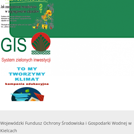
kwoty naboru.
lub do czasu wyczerpania kwoty naboru.
200 000,00
Kwota naboru na 2025r. na zadania bieżące:
112
zł
000,00 zł
........
Maksymalna kwota dofinansowania na jedno
przedsięwzięcie objęte wnioskiem nie może
czytaj więcej...
przekroczyć
8 000,00 zł.
......
czytaj więcej...
Wojewódzki Fundusz Ochrony Środowiska i Gospodarki Wodnej w
Kielcach