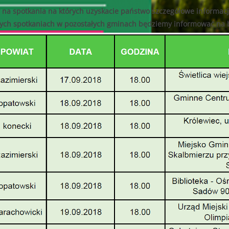
od dnia 14.0
h w 2025 roku wpisujących się w priorytet dziedzinowy nabór wnioskó
na spotkania na których uzyskacie państwo szczegółowe informac
m”) – zakres zmian został opisany w punkcie „Wprowadzone zmiany 
wane jedynie wnioski wypełnione i przesłane do Funduszu za pom
nych spotkaniach w pozostałych gminach będziemy informować na 
CJI EKOSYSTEMÓW
17.06.2025 do
B.V.2.2
. do 11.07.2025r. do godziny 15:30 lub do czasu wyczerpania kwoty
r. do 11.07.2025r. do godziny 15:30
 000,00 zł
2 000,00 zł
edsięwzięcie objęte wnioskiem nie może przekroczyć
8 000,00 zł.