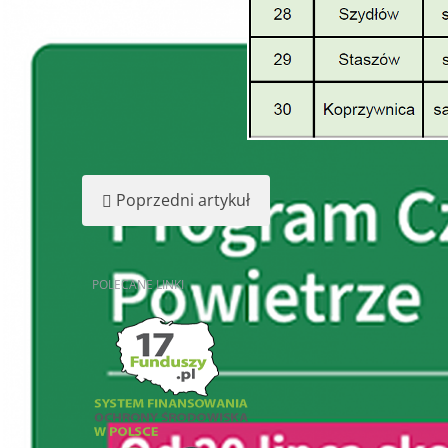
Poprzedni artykuł
POLECANE
LINKI