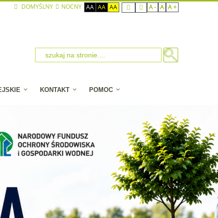
DOMYŚLNY
NOCNY
AA
AA
AA
A -
A
A +
EJSKIE
KONTAKT
POMOC