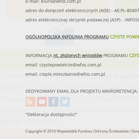
e-mail:
biuro@wfos.com.pl
adres do doręczeń elektronicznych (ADE) - AE:PL-8049
adres elektronicznej skrzynki podawczej (ASP) - /WFO
OGÓLNOPOLSKA INFOLINIA PROGRAMU
CZYSTE POWI
INFORMACJA
nt. złożonych wniosków
PROGRAMU
CZY
email:
czystepowietrze@wfos.com.pl
email:
cieple.mieszkanie@wfos.com.pl
W związku z realizacją Programu
„Czyste Powietrz
wsparcie w uzyskaniu dofinansowania i wykonanie 
DEDYKOWANY EMAIL DLA PROJEKTU MIKRORETENCJA: 
Ponieważ proces pozyskiwania środków z WFOŚiGW
pełnomocnictwa z podpisem beneficjenta oraz za
"Deklaracja dostępności"
apeluje o ostrożność.
Copyright © 2016 Wojewódzki Fundusz Ochrony Środowiska i Gosp