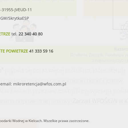
7-31955-JVEUD-11
SIGW/SkrytkaESP
ETRZE
tel.
22 340 40 80
STE POWIETRZE
41 333 59 16
e”
pojawia się coraz więcej osób/firm, które oferują
projektów modernizacji w imieniu beneficjentów.
email:
mikroretencja@wfos.com.pl
 w Kielcach przez ww. osoby/firmy wymaga posia
warcia odpowiedniej umowy,
Zarząd WFOŚiGW w Ki
odarki Wodnej w Kielcach. Wszelkie prawa zastrzeżone.